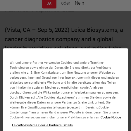
oder
Nein
JA
Published: 5 September 2022
(Vista, CA – Sep 5, 2022) Leica Biosystems, a
cancer diagnostics company and a global
leader in
workflow solutions
, and Indica Labs,
the industry-leading provider of computational
Wir und unsere Partner verwenden Cookies und andere Tracking-
and image management software in
digital
Technologien sowie einige der Daten, die Sie uns direkt zur Verfügung
stellen, wie z. B. Ihre Kontaktdaten, um Ihre Nutzung unserer Website zu
pathology
, today announced a partnership
verbessern, Ihnen auf Grundlage Ihrer Interaktionen mit dieser und anderen
Websites personalisierte Werbung und Inhalte bereitzustellen, das Teilen
focused on delivering compatible digital
von Inhalten in sozialen Medien zu ermöglichen sowie Analysen
durchzuführen und die Wirksamkeit unserer Werbekampagnen zu messen.
pathology workflow solutions.
Durch Klicken auf „Alle Cookies akzeptieren“ stimmen Sie dem sowie der
Weitergabe dieser Daten an unsere Partner zu (siehe Link unten). Sie
können Ihre Einwilligungseinstellungen jederzeit im Bereich „Cookie-
The agreement establishes a cooperation
Einstellungen“ am unteren Rand unserer Website ändern. Lesen Sie unsere
between Leica Biosystems and Indica Labs
Cookie-Hinweise, um mehr über unsere Praktiken zu erfahren
Cookie Notice
LeicaBiosystems Cookie Partners Details
with a commitment to maintain ongoing file