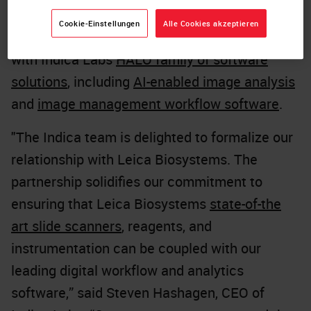
format compatibility between
Leica
Cookie-Einstellungen
Alle Cookies akzeptieren
Biosystems Aperio GT 450 family
of scanners
with Indica Labs
HALO family of software
solutions
, including
AI-enabled image analysis
and
image management workflow software
.
"The Indica team is delighted to formalize our
relationship with Leica Biosystems. The
partnership solidifies our commitment to
ensuring that Leica Biosystems
state-of-the
art slide scanners
, reagents, and
instrumentation can be coupled with our
leading digital workflow and analytics
software,” said Steven Hashagen, CEO of