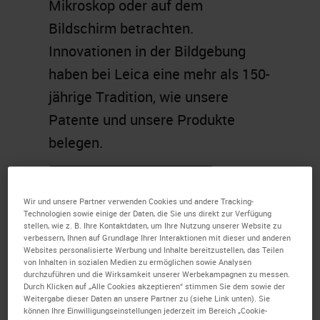
Mikroskop oder auf dem
Bildschirm betrachten.
Innovationen in der Bildgebung
haben bei Leica eine mehr als 150-
jährige Tradition, wie unsere
Patente und unsere Produkte
belegen.
ÜBERZEUGEN SIE SICH SELBST
Wir und unsere Partner verwenden Cookies und andere Tracking-
Technologien sowie einige der Daten, die Sie uns direkt zur Verfügung
stellen, wie z. B. Ihre Kontaktdaten, um Ihre Nutzung unserer Website zu
verbessern, Ihnen auf Grundlage Ihrer Interaktionen mit dieser und anderen
Websites personalisierte Werbung und Inhalte bereitzustellen, das Teilen
von Inhalten in sozialen Medien zu ermöglichen sowie Analysen
durchzuführen und die Wirksamkeit unserer Werbekampagnen zu messen.
Durch Klicken auf „Alle Cookies akzeptieren“ stimmen Sie dem sowie der
Weitergabe dieser Daten an unsere Partner zu (siehe Link unten). Sie
können Ihre Einwilligungseinstellungen jederzeit im Bereich „Cookie-