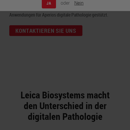
Unsere marktführende modulare Technologie wird durch die
oder
Nein
JA
weltweiten Erfahrungen in der Einrichtung tausender
Anwendungen für Aperios digitale Pathologie gestützt.
KONTAKTIEREN SIE UNS
Leica Biosystems macht
den Unterschied in der
digitalen Pathologie