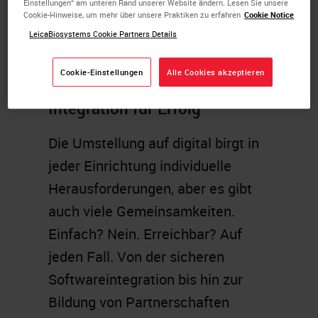
Einstellungen“ am unteren Rand unserer Website ändern. Lesen Sie unsere
Cookie-Hinweise, um mehr über unsere Praktiken zu erfahren
Cookie Notice
LeicaBiosystems Cookie Partners Details
Cookie-Einstellungen
Alle Cookies akzeptieren
Integration für Erfolg
Die Umstellung auf digital birgt in
jeder Einrichtung individuelle
Herausforderungen, aber es gibt
auch viele Gemeinsamkeiten.
Einfach? Nein. Erreichbar? Auf
jeden Fall. Von der sicheren
Softwareintegration bis hin zur
Bildung von Partnerschaften