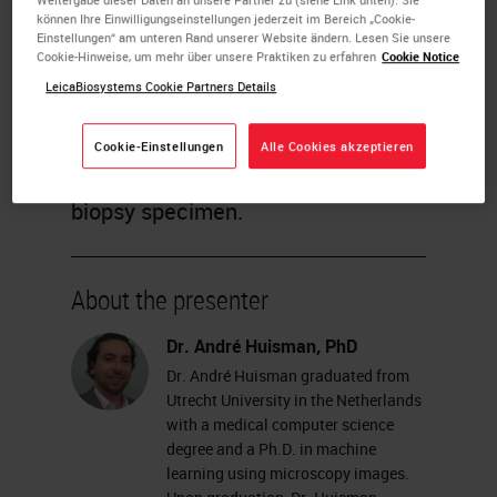
können Ihre Einwilligungseinstellungen jederzeit im Bereich „Cookie-
Huisman will focus on one of the
Einstellungen“ am unteren Rand unserer Website ändern. Lesen Sie unsere
Cookie-Hinweise, um mehr über unsere Praktiken zu erfahren
Cookie Notice
settings where e-Pathology is ready
LeicaBiosystems Cookie Partners Details
to be introduced in the clinical
practice: the screening and
Cookie-Einstellungen
Alle Cookies akzeptieren
diagnosis of prostatic cancer in
biopsy specimen.
About the presenter
Dr. André Huisman, PhD
Dr. André Huisman graduated from
Utrecht University in the Netherlands
with a medical computer science
degree and a Ph.D. in machine
learning using microscopy images.