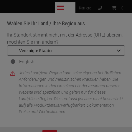
AT
Karriere
:
0
Wählen Sie Ihr Land / Ihre Region aus
MENU
Ihr Standort stimmt nicht mit der Adresse (URL) überein,
möchten Sie ihn ändern?
•
•
Start
Knowledge Pathway
Interoperability as a Success Factor for Digital Pathology
English
Jedes Land/jede Region kann seine eigenen behördlichen
Anforderungen und medizinischen Praktiken haben. Die
Informationen in den einzelnen Länderversionen unserer
Website sind spezifisch und gelten nur für dieses
Land/diese Region. Dies umfasst (ist aber nicht beschränkt
auf) alle Produktdetails/Verfügbarkeit, Dokumentation,
Preise und Werbeaktionen.