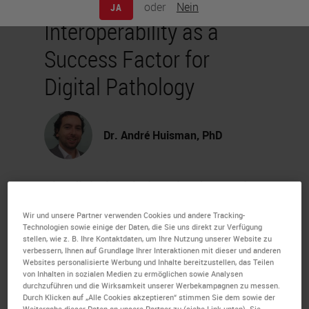
oder
Nein
JA
Interoperability as a
Success Factor for
Digital Pathology
Dr. André Huisman, PhD
The digital pathology landscape is
becoming more mature, and an
Wir und unsere Partner verwenden Cookies und andere Tracking-
Technologien sowie einige der Daten, die Sie uns direkt zur Verfügung
increasing number of pathology
stellen, wie z. B. Ihre Kontaktdaten, um Ihre Nutzung unserer Website zu
departments are investing in digital
verbessern, Ihnen auf Grundlage Ihrer Interaktionen mit dieser und anderen
Websites personalisierte Werbung und Inhalte bereitzustellen, das Teilen
pathology.
von Inhalten in sozialen Medien zu ermöglichen sowie Analysen
durchzuführen und die Wirksamkeit unserer Werbekampagnen zu messen.
Durch Klicken auf „Alle Cookies akzeptieren“ stimmen Sie dem sowie der
During this webinar, Dr. André
Weitergabe dieser Daten an unsere Partner zu (siehe Link unten). Sie