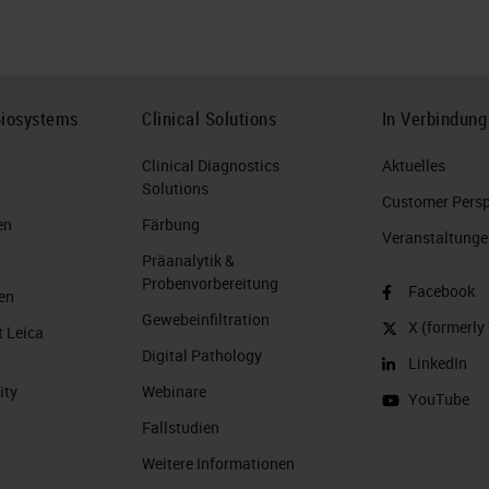
Biosystems
Clinical Solutions
In Verbindung
Clinical Diagnostics
Aktuelles
Solutions
Customer Perspe
en
Färbung
Veranstaltunge
Präanalytik &
Probenvorbereitung
Facebook
en
Gewebeinfiltration
X (formerly 
t Leica
Digital Pathology
LinkedIn
ity
Webinare
YouTube
Fallstudien
Weitere Informationen