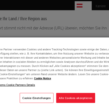
AT
Karriere
e Ihr Land / Ihre Region aus
rt stimmt nicht mit der Adresse (URL) überein, möchten Sie ihn
Biowissenschaften
Weiterbildung
Beratung
ish
re Partner verwenden Cookies und andere Tracking-Technologien sowie einige der Daten, 
erfügung stellen, wie z. B. Ihre Kontaktdaten, um Ihre Nutzung unserer Website zu verbesse
e A. Kargas
rer Interaktionen mit dieser und anderen Websites personalisierte Werbung und Inhalte ber
s Land/jede Region kann seine eigenen behördlichen Anforderungen und
on Inhalten in sozialen Medien zu ermöglichen sowie Analysen durchzuführen und die Wi
zinischen Praktiken haben. Die Informationen in den einzelnen Ländervers
bekampagnen zu messen. Durch Klicken auf „Alle Cookies akzeptieren“ stimmen Sie dem
D, MBA, FACHE
er Website sind spezifisch und gelten nur für dieses Land/diese Region. D
ieser Daten an unsere Partner zu (siehe Link unten). Sie können Ihre Einwilligungseinstel
Cookie-Einstellungen“ am unteren Rand unserer Website ändern. Lesen Sie unsere Cookie
st (ist aber nicht beschränkt auf) alle Produktdetails/Verfügbarkeit,
A. Kargas is the current Director, Surgical Pathology at CSI Lab
sere Praktiken zu erfahren
Cookie Notice
mentation, Preise und Werbeaktionen.
doctorate at University of Wisconsin-Madison and his AP resid
ems Cookie Partners Details
enter, LA., CA. Dr. Kargas is highly involved in improving spec
and molecular testing of solid tumors including carcinomas of u
Cookie-Einstellungen
Alle Cookies akzeptieren
oder
Nein
JA
rognostic/diagnostic cases, MMRP, MSI PCR testing, hepatocell
mall carcinoma, and providing solutions to anatomic pathology