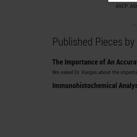
ASCP, AS
Published Pieces by 
The Importance of An Accura
We asked Dr. Kargas about the importa
Immunohistochemical Analys