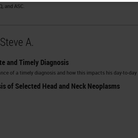
Q, and ASC.
Steve A.
te and Timely Diagnosis
nce of a timely diagnosis and how this impacts his day-to-day
is of Selected Head and Neck Neoplasms