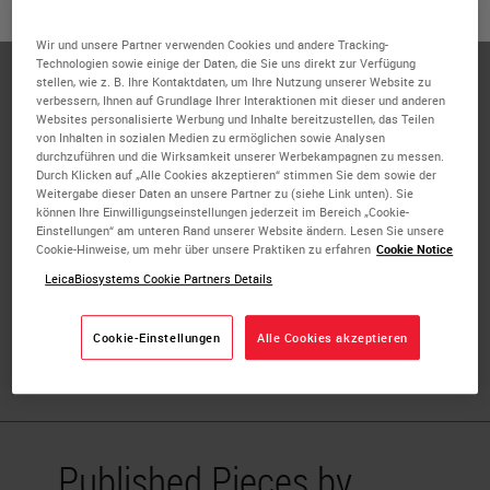
oder
Nein
JA
Nathan Buchbinder is a Co-Founder and the Vice President
Wir und unsere Partner verwenden Cookies und andere Tracking-
of Operations at Proscia Inc., a Baltimore-based data
Technologien sowie einige der Daten, die Sie uns direkt zur Verfügung
solutions provider for digital pathology. Nathan is
stellen, wie z. B. Ihre Kontaktdaten, um Ihre Nutzung unserer Website zu
verbessern, Ihnen auf Grundlage Ihrer Interaktionen mit dieser und anderen
passionate about medical devices, and has worked on the
Websites personalisierte Werbung und Inhalte bereitzustellen, das Teilen
product development, IP, and business development
von Inhalten in sozialen Medien zu ermöglichen sowie Analysen
durchzuführen und die Wirksamkeit unserer Werbekampagnen zu messen.
elements of devices in fields ranging from neonatal care,
Durch Klicken auf „Alle Cookies akzeptieren“ stimmen Sie dem sowie der
stem cells therapies, emergency medicine, and pathology
Weitergabe dieser Daten an unsere Partner zu (siehe Link unten). Sie
können Ihre Einwilligungseinstellungen jederzeit im Bereich „Cookie-
software. His experience in this industry ranges from
Einstellungen“ am unteren Rand unserer Website ändern. Lesen Sie unsere
organizing small animal studies to product management.
Cookie-Hinweise, um mehr über unsere Praktiken zu erfahren
Cookie Notice
Nathan earned his Bachelor of Science degree in
LeicaBiosystems Cookie Partners Details
Biomedical Engineering at Johns Hopkins University and
his Master degree in Biomedical Innovation Development
Cookie-Einstellungen
Alle Cookies akzeptieren
at the Georgia Institute of Technology.
Published Pieces by