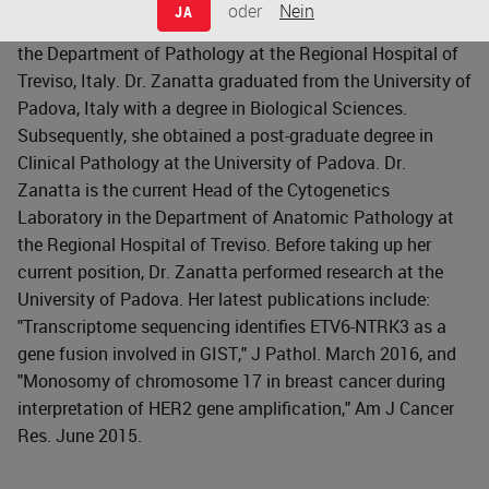
oder
Nein
JA
Dr. Lucia Zanatta is the head of the Cytogenetic Lab in
the Department of Pathology at the Regional Hospital of
Treviso, Italy. Dr. Zanatta graduated from the University of
Padova, Italy with a degree in Biological Sciences.
Subsequently, she obtained a post-graduate degree in
Clinical Pathology at the University of Padova. Dr.
Zanatta is the current Head of the Cytogenetics
Laboratory in the Department of Anatomic Pathology at
the Regional Hospital of Treviso. Before taking up her
current position, Dr. Zanatta performed research at the
University of Padova. Her latest publications include:
"Transcriptome sequencing identifies ETV6-NTRK3 as a
gene fusion involved in GIST," J Pathol. March 2016, and
"Monosomy of chromosome 17 in breast cancer during
interpretation of HER2 gene amplification," Am J Cancer
Res. June 2015.