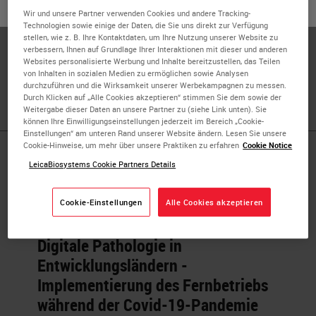
oder
Nein
JA
Wir und unsere Partner verwenden Cookies und andere Tracking-
Dr. Talat Zehra is a consultant Histopathologist in
Technologien sowie einige der Daten, die Sie uns direkt zur Verfügung
Pakistan. Since 2016, Dr. Zehra also worked as a lecturer
stellen, wie z. B. Ihre Kontaktdaten, um Ihre Nutzung unserer Website zu
verbessern, Ihnen auf Grundlage Ihrer Interaktionen mit dieser und anderen
at Jinnah Sindh Medical University, Karachi. Her field of
Websites personalisierte Werbung und Inhalte bereitzustellen, das Teilen
interest is digital pathology and its implementation in
von Inhalten in sozialen Medien zu ermöglichen sowie Analysen
Pakistan.
durchzuführen und die Wirksamkeit unserer Werbekampagnen zu messen.
Durch Klicken auf „Alle Cookies akzeptieren“ stimmen Sie dem sowie der
Weitergabe dieser Daten an unsere Partner zu (siehe Link unten). Sie
können Ihre Einwilligungseinstellungen jederzeit im Bereich „Cookie-
Einstellungen“ am unteren Rand unserer Website ändern. Lesen Sie unsere
Cookie-Hinweise, um mehr über unsere Praktiken zu erfahren
Cookie Notice
Published Pieces by
LeicaBiosystems Cookie Partners Details
Dr. Talat
Cookie-Einstellungen
Alle Cookies akzeptieren
Digitale Pathologie in
Entwicklungsländern -
Implementierung des Fernbetriebs
während der Covid-19-Pandemie