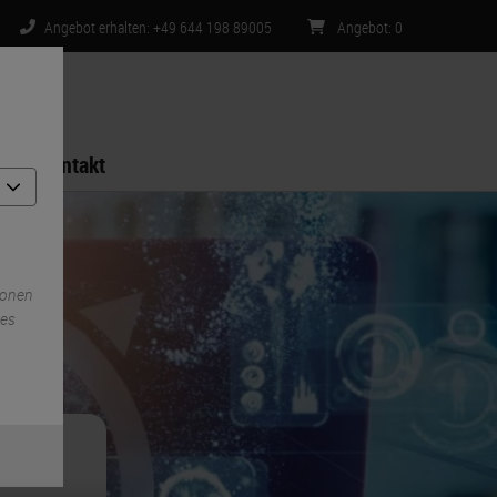
Angebot erhalten: +49 644 198 89005
Angebot
:
0
Kontakt
ionen
ies