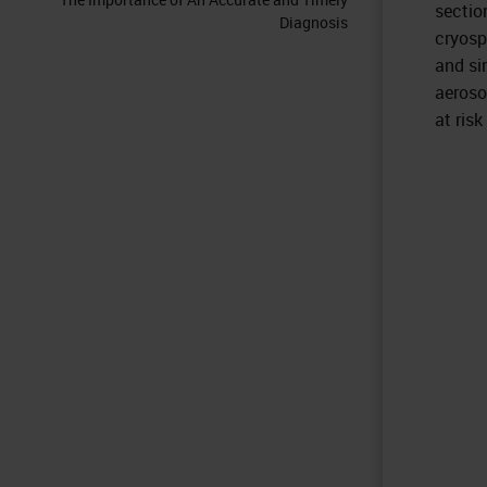
sectio
Diagnosis
cryosp
and si
aeroso
at ris