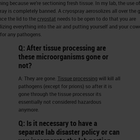
ning because we’re sectioning fresh tissue. In my lab, the use o
ray is completely banned. A cryospray aerosolizes all over the
nce the lid to the
cryostat
needs to be open to do that you are
lizing everything into the air and putting yourself and your cow
k for any pathogens.
Q: After tissue processing are
these microorganisms gone or
not?
A: They are gone.
Tissue processing
will kill all
pathogens (except for prions) so after it is
gone through the tissue processor its
essentially not considered hazardous
anymore.
Q: Is it necessary to have a
separate lab disaster policy or can