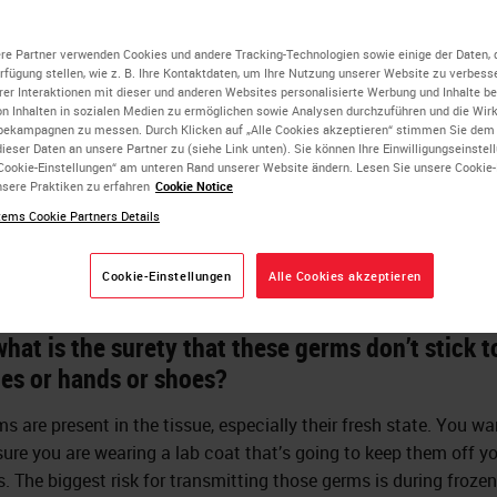
fety in the Lab
re Partner verwenden Cookies und andere Tracking-Technologien sowie einige der Daten, 
erfügung stellen, wie z. B. Ihre Kontaktdaten, um Ihre Nutzung unserer Website zu verbesse
rer Interaktionen mit dieser und anderen Websites personalisierte Werbung und Inhalte ber
on Inhalten in sozialen Medien zu ermöglichen sowie Analysen durchzuführen und die Wi
Allison Eck
bekampagnen zu messen. Durch Klicken auf „Alle Cookies akzeptieren“ stimmen Sie dem
ieser Daten an unsere Partner zu (siehe Link unten). Sie können Ihre Einwilligungseinstel
HTL(ASCP)CM, QLS, AHI(AMT)
Cookie-Einstellungen“ am unteren Rand unserer Website ändern. Lesen Sie unsere Cookie
sere Praktiken zu erfahren
Cookie Notice
ems Cookie Partners Details
en we are working in a laboratory, especially
pathology laboratories, is there a risk that ger
Cookie-Einstellungen
Alle Cookies akzeptieren
tissues may be present in the environment or ai
hat is the surety that these germs don’t stick t
hes or hands or shoes?
s are present in the tissue, especially their fresh state. You wa
ure you are wearing a lab coat that’s going to keep them off y
s. The biggest risk for transmitting those germs is during frozen