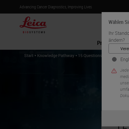
Advancing Cancer Diagnostics, Improving Lives
Wählen Si
Ihr Stando
ändern?
Produkte
•
•
Start
Knowledge Pathway
15 Questions & Answers on S
Engl
Jede
medi
unser
umfas
Doku
15