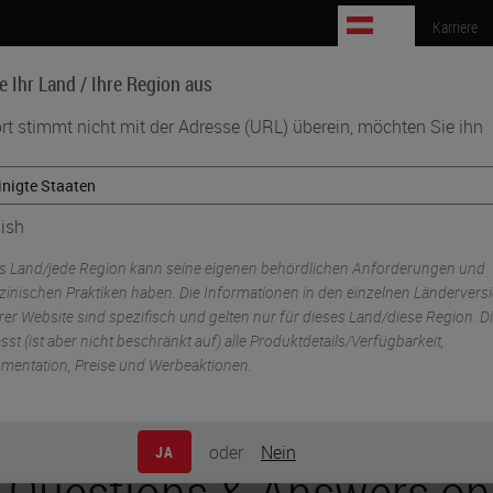
AT
Karriere
e Ihr Land / Ihre Region aus
rt stimmt nicht mit der Adresse (URL) überein, möchten Sie ihn
Biowissenschaften
Weiterbildung
Beratung
afety in the Lab
ish
s Land/jede Region kann seine eigenen behördlichen Anforderungen und
zinischen Praktiken haben. Die Informationen in den einzelnen Ländervers
er Website sind spezifisch und gelten nur für dieses Land/diese Region. D
st (ist aber nicht beschränkt auf) alle Produktdetails/Verfügbarkeit,
mentation, Preise und Werbeaktionen.
oder
Nein
JA
 Questions & Answers on