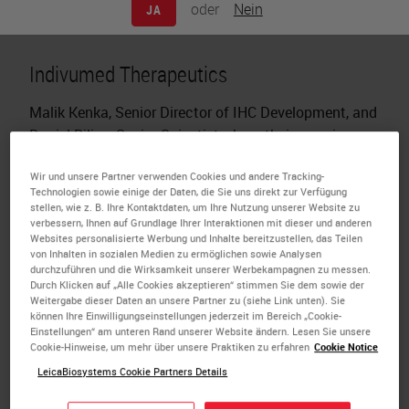
oder
Nein
JA
Indivumed Therapeutics
Malik Kenka, Senior Director of IHC Development, and
Daniel Bilius, Senior Scientist, share their experience
in leading teams that develop IHC assays on
Wir und unsere Partner verwenden Cookies und andere Tracking-
automated staining platforms for biotech and
Technologien sowie einige der Daten, die Sie uns direkt zur Verfügung
pharma customers. They focus on implementing the
stellen, wie z. B. Ihre Kontaktdaten, um Ihre Nutzung unserer Website zu
verbessern, Ihnen auf Grundlage Ihrer Interaktionen mit dieser und anderen
latest Multiplex IHC technologies to meet customer
Websites personalisierte Werbung und Inhalte bereitzustellen, das Teilen
needs in pre-clinical and clinical programs. The BOND
von Inhalten in sozialen Medien zu ermöglichen sowie Analysen
RX research stainer from Leica Biosystems was
durchzuführen und die Wirksamkeit unserer Werbekampagnen zu messen.
Durch Klicken auf „Alle Cookies akzeptieren“ stimmen Sie dem sowie der
chosen for its ability to perform automated
Weitergabe dieser Daten an unsere Partner zu (siehe Link unten). Sie
fluorescence Multiplex IHC, chromogenic IHC, and
können Ihre Einwilligungseinstellungen jederzeit im Bereich „Cookie-
Einstellungen“ am unteren Rand unserer Website ändern. Lesen Sie unsere
RNA scope, ensuring high sensitivity, reproducibility,
Cookie-Hinweise, um mehr über unsere Praktiken zu erfahren
Cookie Notice
and flexibility in protocol development.
LeicaBiosystems Cookie Partners Details
The platform's intuitive design simplifies training,