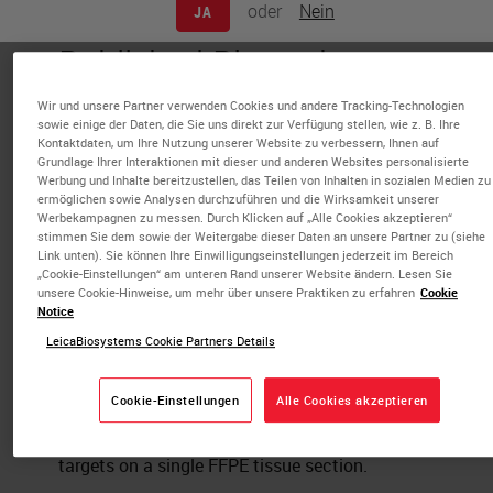
oder
Nein
JA
Published Pieces by
Mael Manesse
Wir und unsere Partner verwenden Cookies und andere Tracking-Technologien
sowie einige der Daten, die Sie uns direkt zur Verfügung stellen, wie z. B. Ihre
Kontaktdaten, um Ihre Nutzung unserer Website zu verbessern, Ihnen auf
Grundlage Ihrer Interaktionen mit dieser und anderen Websites personalisierte
Strategies for Spatial Multi-omics:
Werbung und Inhalte bereitzustellen, das Teilen von Inhalten in sozialen Medien zu
ermöglichen sowie Analysen durchzuführen und die Wirksamkeit unserer
Co-detection of protein and RNA
Werbekampagnen zu messen. Durch Klicken auf „Alle Cookies akzeptieren“
biomarkers on a single FFPE tissue
stimmen Sie dem sowie der Weitergabe dieser Daten an unsere Partner zu (siehe
Link unten). Sie können Ihre Einwilligungseinstellungen jederzeit im Bereich
section powered by InSituPlex®
„Cookie-Einstellungen“ am unteren Rand unserer Website ändern. Lesen Sie
unsere Cookie-Hinweise, um mehr über unsere Praktiken zu erfahren
Cookie
Technology
Notice
IHC & Multiplexing
LeicaBiosystems Cookie Partners Details
This white paper highlights the value of an
Cookie-Einstellungen
Alle Cookies akzeptieren
integrated ISP-in situ hybridization (ISH)
workflow for co-detection of protein and RNA
targets on a single FFPE tissue section.