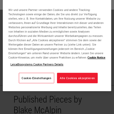
oder
Nein
JA
Blake McAlpin is a Field Application Scientist in the
Wir und unsere Partner verwenden Cookies und andere Tracking-
Boston area for ACD. He received his Ph.D. in
Technologien sowie einige der Daten, die Sie uns direkt zur Verfügung
Neuroscience from MD Anderson UTHealth Graduate
stellen, wie z. B. Ihre Kontaktdaten, um Ihre Nutzung unserer Website zu
verbessern, Ihnen auf Grundlage Ihrer Interaktionen mit dieser und anderen
School of Biomedical Sciences in 2021 where he studied
Websites personalisierte Werbung und Inhalte bereitzustellen, das Teilen
neurotoxic side effects of chemotherapy treatment with a
von Inhalten in sozialen Medien zu ermöglichen sowie Analysen
durchzuführen und die Wirksamkeit unserer Werbekampagnen zu messen.
focus on microglia-mediated mechanisms underlying
Durch Klicken auf „Alle Cookies akzeptieren“ stimmen Sie dem sowie der
cognitive dysfunction. His master’s degree from Université
Weitergabe dieser Daten an unsere Partner zu (siehe Link unten). Sie
können Ihre Einwilligungseinstellungen jederzeit im Bereich „Cookie-
Denis Diderot (Paris VII) focused on endocrine disruption
Einstellungen“ am unteren Rand unserer Website ändern. Lesen Sie unsere
by BPA with regard to the endogenous circadian clock. He
Cookie-Hinweise, um mehr über unsere Praktiken zu erfahren
Cookie Notice
received his bachelor's degree in Neuroscience from the
LeicaBiosystems Cookie Partners Details
University of Michigan.
Cookie-Einstellungen
Alle Cookies akzeptieren
Published Pieces by
Blake McAlpin