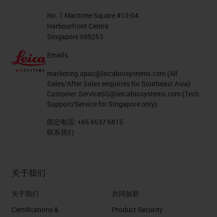
No. 1 Maritime Square #12-04
Harbourfront Centre
Singapore 099253
Emails:
marketing.apac@leicabiosystems.com
(All
Sales/After Sales enquiries for Southeast Asia)
Customer.ServiceSG@leicabiosystems.com
(Tech
Support/Service for Singapore only)
固定电话:
+65 6537 6815
联系我们
关于我们
关于我们
共同创新
Certifications &
Product Security