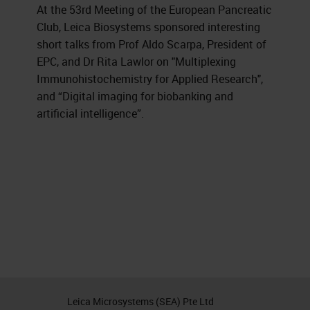
At the 53rd Meeting of the European Pancreatic
Club, Leica Biosystems sponsored interesting
short talks from Prof Aldo Scarpa, President of
EPC, and Dr Rita Lawlor on "Multiplexing
Immunohistochemistry for Applied Research",
and “Digital imaging for biobanking and
artificial intelligence”.
Leica Microsystems (SEA) Pte Ltd