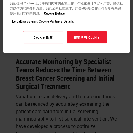
我们使用 Cookie 以允许我们网站的正常工作、个性化设计内容和广告、提供社
交媒体功能并分析流量。我们还同社交媒体、广告和分析合作伙伴分享有关您
使用我们网站的信息。
Cookie Notice
LeicaBiosystems Cookie Partners Details
Published Pieces by
Cary S.
Cookie 设置
接受所有 Cookie
Accurate Monitoring by Specialist
Teams Reduces the Time Between
Breast Cancer Screening and Initial
Surgical Treatment
Variation in care delivery and turnaround times
can be reduced by accurately examining the
patient care path from initial screening
mammography to first surgical intervention. We
have developed a process to optimize