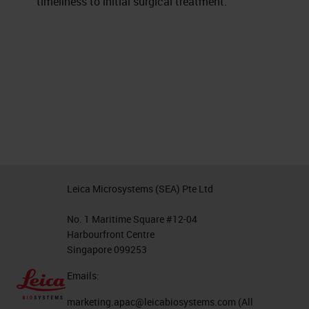
timeliness to initial surgical treatment.
Leica Microsystems (SEA) Pte Ltd
No. 1 Maritime Square #12-04
Harbourfront Centre
Singapore 099253
Emails:
marketing.apac@leicabiosystems.com
(All