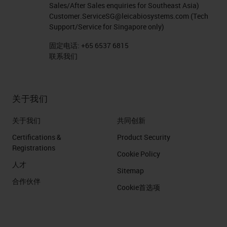
Sales/After Sales enquiries for Southeast Asia)
Customer.ServiceSG@leicabiosystems.com
(Tech
Support/Service for Singapore only)
固定电话:
+65 6537 6815
联系我们
关于我们
关于我们
共同创新
Certifications &
Product Security
Registrations
Cookie Policy
人才
Sitemap
合作伙伴
Cookie首选项