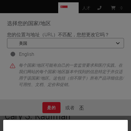
SG
人才
:
0
选择您的国家/地区
MENU
您的位置与地址（URL）不匹配，您想更改它吗？
•
•
首页
Knowledge Pathway
Cary S. Kaufman
English
每个国家/地区可能有自己的一套监管要求和医疗实践。在
我们网站的每个国家/地区版本中找到的信息特定于并仅适
用于该国家/地区。这包括（但不限于）所有产品详细信息/
可用性、文档、定价和促销。
或者
不
是的
Cary S. Kaufman
MD, FACS