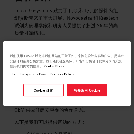
Leica Biosystems 致力于
IHC
和
ISH
的探针为组
织诊断带来了重大进展。Novocastra 和 Kreatech
试剂为病理学家和研究人员提供了超过 25 年的高
质量可靠结果。
这些值得信赖的试剂（抗体、检测、标记试剂盒、
DNA 产品和探针）还可提供给 IVD、研究和 与
我们使用 Cookie 以允许我们网站的正常工作、个性化设计内容和广告、提供社
OEM 合作的制药厂商，并已针对自动化和手动应
交媒体功能并分析流量。我们还同社交媒体、广告和分析合作伙伴分享有关您
使用我们网站的信息。
Cookie Notice
用进行了优化。
LeicaBiosystems Cookie Partners Details
无论您需要大量特定的 OEM 试剂、单独定制产品
或 OEM 试剂服务，Leica Biosystems 都能满足您
Cookie 设置
接受所有 Cookie
的 OEM 试剂需求。与 Leica Biosystems 携手可确
保质量、一致性，并与经验丰富的高级染色和
OEM 供应商建立重要的合作关系。
以下是我们可以提供帮助的方式：