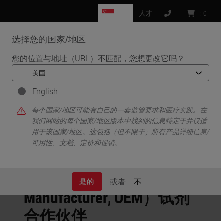
SG
人才
:
0
选择您的国家/地区
MENU
您的位置与地址（URL）不匹配，您想更改它吗？
•
•
首页
IHC 和 ISH
OEM 试剂合作伙伴
English
OEM 试剂合作伙伴
每个国家/地区可能有自己的一套监管要求和医疗实践。在
我们网站的每个国家/地区版本中找到的信息特定于并仅适
用于该国家/地区。这包括（但不限于）所有产品详细信息/
可用性、文档、定价和促销。
原始设备制造商
（Original Equipment
或者
不
是的
Manufacturer, OEM）试剂
合作伙伴