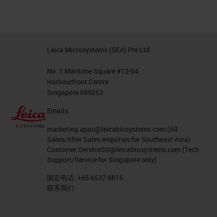
Leica Microsystems (SEA) Pte Ltd
No. 1 Maritime Square #12-04
Harbourfront Centre
Singapore 099253
Emails:
marketing.apac@leicabiosystems.com
(All
Sales/After Sales enquiries for Southeast Asia)
Customer.ServiceSG@leicabiosystems.com
(Tech
Support/Service for Singapore only)
固定电话:
+65 6537 6815
联系我们