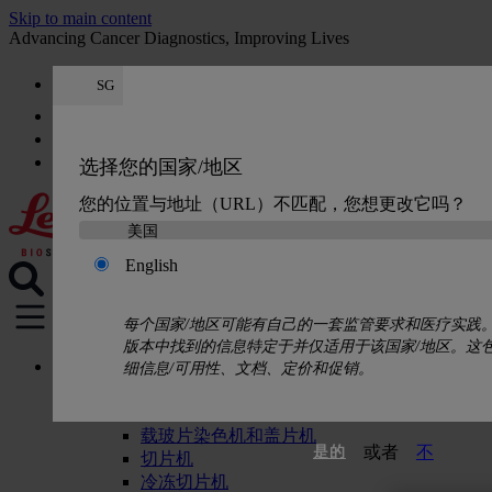
Skip to main content
Advancing Cancer Diagnostics, Improving Lives
SG
人才
获取报价： +65 6537 6815
引用
:
0
选择您的国家/地区
您的位置与地址（URL）不匹配，您想更改它吗？
English
每个国家/地区可能有自己的一套监管要求和医疗实践
MENU
版本中找到的信息特定于并仅适用于该国家/地区。这
产品
细信息/可用性、文档、定价和促销。
组织学解决方案
组织脱水机
载玻片染色机和盖片机
或者
不
是的
切片机
冷冻切片机