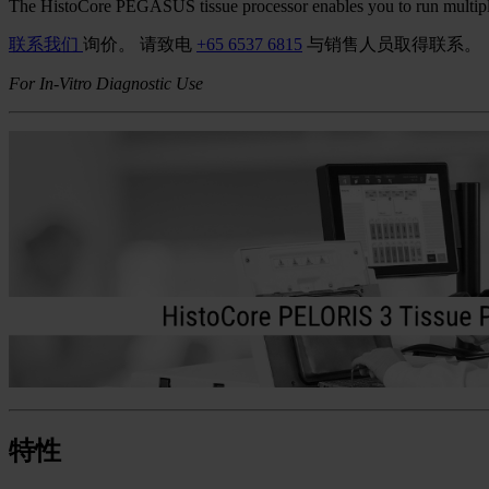
The HistoCore PEGASUS tissue processor enables you to run multiple pr
联系我们
询价。
请致电
+65 6537 6815
与销售人员取得联系。
For In-Vitro Diagnostic Use
特性