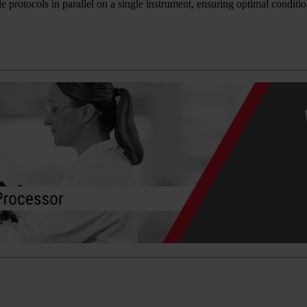
otocols in parallel on a single instrument, ensuring optimal condition