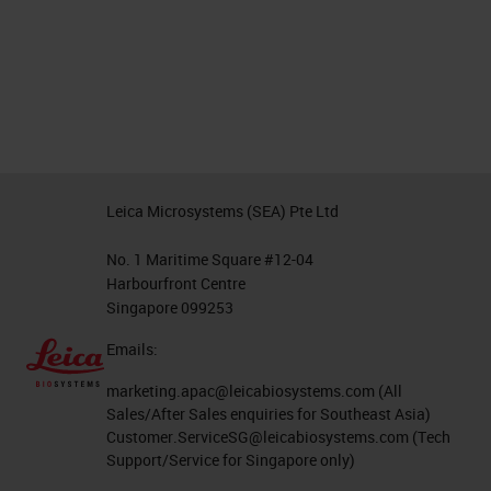
Leica Microsystems (SEA) Pte Ltd
No. 1 Maritime Square #12-04
Harbourfront Centre
Singapore 099253
Emails:
marketing.apac@leicabiosystems.com
(All
Sales/After Sales enquiries for Southeast Asia)
Customer.ServiceSG@leicabiosystems.com
(Tech
Support/Service for Singapore only)