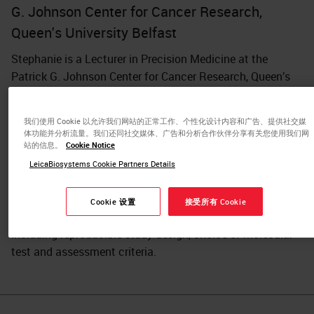
G. Johnson Center for Cancer Research,
Queen's University Belfast
Stephanie is a Lecturer in Precision Medicine at the
Patrick G. Johnson Center for Cancer Research, Queen’s
University Belfast. She has a breath of experience in the
application and validation of translational cancer
我们使用 Cookie 以允许我们网站的正常工作、个性化设计内容和广告、提供社交媒
research methodologies using molecular pathology
体功能并分析流量。我们还同社交媒体、广告和分析合作伙伴分享有关您使用我们网
techniques (immunohistochemistry, in situ hybridisation,
站的信息。
Cookie Notice
multiplex immunofluorescence) and statistics. Her
LeicaBiosystems Cookie Partners Details
research focuses on predictive biomarker studies and
understanding confounding variables that influence the
Cookie 设置
接受所有 Cookie
prediction of poor prognosis subgroups in cancer research
including reproducible study design, choice of molecular
test and assessment criteria.