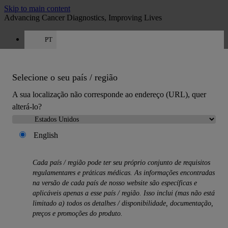
Skip to main content
Advancing Cancer Diagnostics, Improving Lives
PT
Carreiras
Obter orçamento: +351 308 804 056
Orçamento
:
0
Selecione o seu país / região
A sua localização não corresponde ao endereço (URL), quer
alterá-lo?
English
MENU
Cada país / região pode ter seu próprio conjunto de requisitos
Produtos
regulamentares e práticas médicas. As informações encontradas
Back
na versão de cada país de nosso website são específicas e
Soluções de histologia
aplicáveis ​​apenas a esse país / região. Isso inclui (mas não está
Back
limitado a) todos os detalhes / disponibilidade, documentação,
Processadores de tecido
preços e promoções do produto.
Corantes de lâminas e montadores de lâminas
Micrótomos