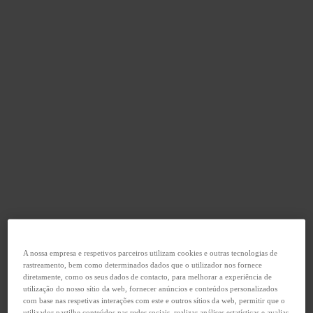
A nossa empresa e respetivos parceiros utilizam cookies e outras tecnologias de
rastreamento, bem como determinados dados que o utilizador nos fornece
diretamente, como os seus dados de contacto, para melhorar a experiência de
utilização do nosso sítio da web, fornecer anúncios e conteúdos personalizados
com base nas respetivas interações com este e outros sítios da web, permitir que o
utilizador partilhe conteúdos nas redes sociais, realizar análises estatísticas e avaliar