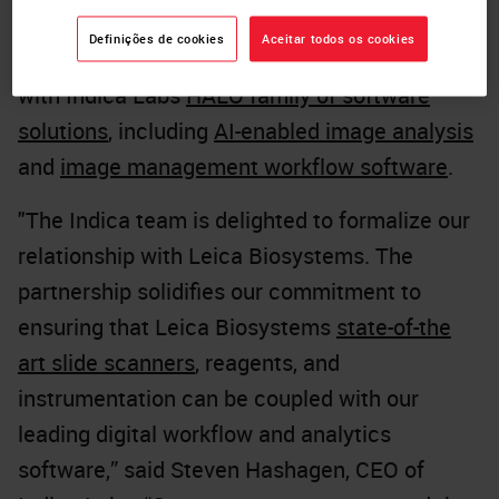
format compatibility between
Leica
Definições de cookies
Aceitar todos os cookies
Biosystems Aperio GT 450 family
of scanners
with Indica Labs
HALO family of software
solutions
, including
AI-enabled image analysis
and
image management workflow software
.
"The Indica team is delighted to formalize our
relationship with Leica Biosystems. The
partnership solidifies our commitment to
ensuring that Leica Biosystems
state-of-the
art slide scanners
, reagents, and
instrumentation can be coupled with our
leading digital workflow and analytics
software,” said Steven Hashagen, CEO of