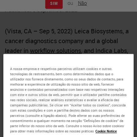
ou
Não
SIM
Published: 5 September 2022
(Vista, CA – Sep 5, 2022) Leica Biosystems, a
cancer diagnostics company and a global
leader in
workflow solutions
, and Indica Labs,
the industry-leading provider of computational
and image management software in
digital
A nossa empresa e respetivos parceiros utilizam cookies e outras
tecnologias de rastreamento, bem como determinados dados que o
pathology
, today announced a partnership
utilizador nos fornece diretamente, como os seus dados de contacto, para
melhorar a experiência de utilização do nosso sítio da web, fornecer
focused on delivering compatible digital
anúncios e conteúdos personalizados com base nas respetivas interações
com este e outros sítios da web, permitir que o utilizador partilhe conteúdos
pathology workflow solutions.
nas redes sociais, realizar análises estatísticas e avaliar a eficácia das
campanhas publicitárias. Se clicar em “Aceitar todos os cookies”, concorda
com estas condições e com a partilha destes dados com os nossos
The agreement establishes a cooperation
parceiros (consulte a ligação abaixo). Pode alterar as suas preferências de
consentimento a qualquer momento na secção “Definições de cookies” da
between Leica Biosystems and Indica Labs
parte inferior do nosso sítio da web. Consulte o nosso Aviso sobre cookies
para obter mais informações sobre as nossas práticas
Cookie Notice
with a commitment to maintain ongoing file