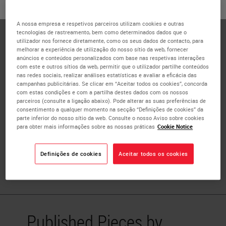
ou
Não
SIM
Nathan Buchbinder is a Co-Founder and the Vice President
of Operations at Proscia Inc., a Baltimore-based data
A nossa empresa e respetivos parceiros utilizam cookies e outras
tecnologias de rastreamento, bem como determinados dados que o
solutions provider for digital pathology. Nathan is
utilizador nos fornece diretamente, como os seus dados de contacto, para
passionate about medical devices, and has worked on the
melhorar a experiência de utilização do nosso sítio da web, fornecer
anúncios e conteúdos personalizados com base nas respetivas interações
product development, IP, and business development
com este e outros sítios da web, permitir que o utilizador partilhe conteúdos
elements of devices in fields ranging from neonatal care,
nas redes sociais, realizar análises estatísticas e avaliar a eficácia das
campanhas publicitárias. Se clicar em “Aceitar todos os cookies”, concorda
stem cells therapies, emergency medicine, and pathology
com estas condições e com a partilha destes dados com os nossos
software. His experience in this industry ranges from
parceiros (consulte a ligação abaixo). Pode alterar as suas preferências de
consentimento a qualquer momento na secção “Definições de cookies” da
organizing small animal studies to product management.
parte inferior do nosso sítio da web. Consulte o nosso Aviso sobre cookies
Nathan earned his Bachelor of Science degree in
para obter mais informações sobre as nossas práticas
Cookie Notice
Biomedical Engineering at Johns Hopkins University and
his Master degree in Biomedical Innovation Development
Definições de cookies
Aceitar todos os cookies
at the Georgia Institute of Technology.
Published Pieces by