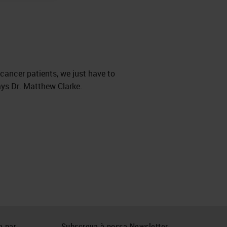
cancer patients, we just have to
ays Dr. Matthew Clarke.
a par
Subscreva à nossa Newsletter