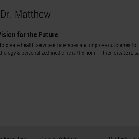
 Dr. Matthew
ision for the Future
to create health service efficiencies and improve outcomes for 
hology & personalized medicine is the norm – then create it, s
ca Biosystems
Clinical Solutions
Mantenha-se 