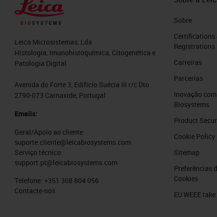
Sobre
Certifications
Leica Microsistemas, Lda
Registrations
Histologia, Imunohistoquímica, Citogenética e
Carreiras
Patologia Digital
Parcerias
Avenida do Forte 3, Edifício Suécia III r/c Dto
Inovação com 
2790-073 Carnaxide, Portugal
Biosystems
Emails:
Product Secur
Geral/Apoio ao cliente:
Cookie Policy
suporte.cliente@leicabiosystems.com
Sitemap
Serviço técnico:
support.pt@leicabiosystems.com
Preferências 
Cookies
Telefone:
+351 308 804 056
Contacte-nos
EU WEEE take