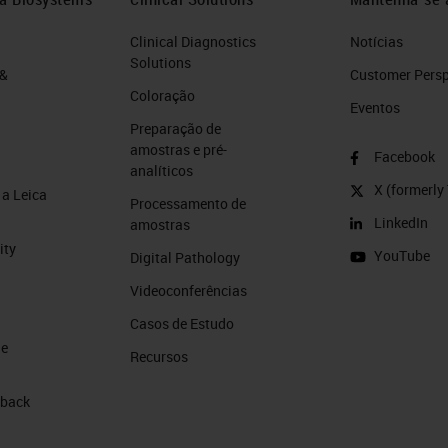
Clinical Diagnostics
Notícias
Solutions
 &
Customer Perspe
Coloração
Eventos
Preparação de
amostras e pré-
Facebook
analíticos
X (formerly 
a Leica
Processamento de
LinkedIn
amostras
ity
YouTube
Digital Pathology
Videoconferências
Casos de Estudo
de
Recursos
 back