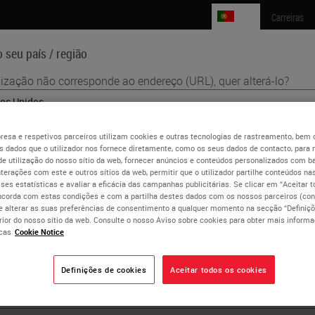
PT
Carreiras
 seu país / região
lização não corresponde ao endereço (URL), quer alterá-lo?
Ciências da Vida
Formação
Assistência
ish
esa e respetivos parceiros utilizam cookies e outras tecnologias de rastreamento, bem
 dados que o utilizador nos fornece diretamente, como os seus dados de contacto, para 
aís / região pode ter seu próprio conjunto de requisitos regulamentares e
Matthew Clarke
de utilização do nosso sítio da web, fornecer anúncios e conteúdos personalizados com b
cas médicas. As informações encontradas na versão de cada país de nosso
nterações com este e outros sítios da web, permitir que o utilizador partilhe conteúdos nas
e são específicas e aplicáveis ​​apenas a esse país / região. Isso inclui (mas
lises estatísticas e avaliar a eficácia das campanhas publicitárias. Se clicar em “Aceitar 
ology Trainee and Clinical Fellow at the Institute of Cancer R
ncorda com estas condições e com a partilha destes dados com os nossos parceiros (cons
imitado a) todos os detalhes / disponibilidade, documentação, preços e
e alterar as suas preferências de consentimento a qualquer momento na secção “Definiçõ
ções do produto.
erior do nosso sítio da web. Consulte o nosso Aviso sobre cookies para obter mais inform
cas
Cookie Notice
ou
Não
Definições de cookies
Aceitar todos os cookies
SIM