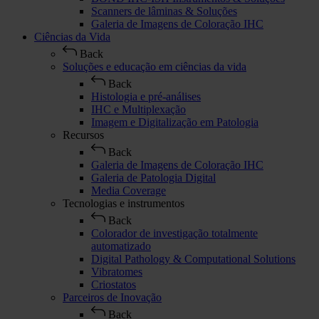
Scanners de lâminas & Soluções
Galeria de Imagens de Coloração IHC
Ciências da Vida
Back
Soluções e educação em ciências da vida
Back
Histologia e pré-análises
IHC e Multiplexação
Imagem e Digitalização em Patologia
Recursos
Back
Galeria de Imagens de Coloração IHC
Galeria de Patologia Digital
Media Coverage
Tecnologias e instrumentos
Back
Colorador de investigação totalmente
automatizado
Digital Pathology & Computational Solutions
Vibratomes
Criostatos
Parceiros de Inovação
Back