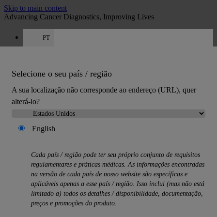
Skip to main content
Advancing Cancer Diagnostics, Improving Lives
PT
Carreiras
Obter orçamento: +351 308 804 056
Orçamento
:
0
Selecione o seu país / região
A sua localização não corresponde ao endereço (URL), quer
alterá-lo?
English
MENU
Cada país / região pode ter seu próprio conjunto de requisitos
Produtos
regulamentares e práticas médicas. As informações encontradas
Back
na versão de cada país de nosso website são específicas e
Soluções de histologia
aplicáveis ​​apenas a esse país / região. Isso inclui (mas não está
Back
limitado a) todos os detalhes / disponibilidade, documentação,
Processadores de tecido
preços e promoções do produto.
Corantes de lâminas e montadores de lâminas
Micrótomos