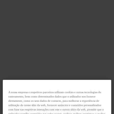
A nossa empresa e respetivos parceiros utilizam cookies e outras tecnologias de
rastreamento, bem como determinados dados que o utilizador nos fornece
diretamente, como os seus dados de contacto, para melhorar a experiência de
utilização do nosso sítio da web, fornecer anúncios e conteúdos personalizados
com base nas respetivas interações com este e outros sítios da web, permitir que o
utilizador partilhe conteúdos nas redes sociais, realizar análises estatísticas e avaliar