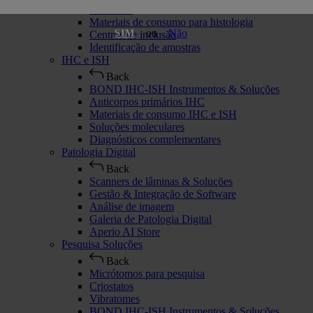
Criostatos
Materiais de consumo para histologia
ou
Não
SIM
Centros de inclusão
Identificação de amostras
IHC e ISH
Back
BOND IHC-ISH Instrumentos & Soluções
Anticorpos primários IHC
Materiais de consumo IHC e ISH
Soluções moleculares
Diagnósticos complementares
Patologia Digital
Back
Scanners de lâminas & Soluções
Gestão & Integração de Software
Análise de imagem
Galeria de Patologia Digital
Aperio AI Store
Pesquisa Soluções
Back
Micrótomos para pesquisa
Criostatos
Vibratomes
BOND IHC-ISH Instrumentos & Soluções