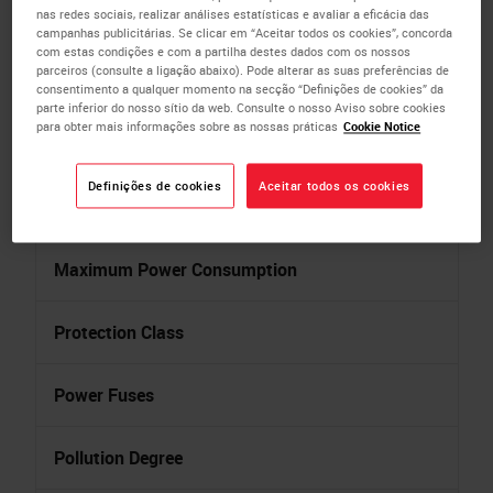
nas redes sociais, realizar análises estatísticas e avaliar a eficácia das
campanhas publicitárias. Se clicar em “Aceitar todos os cookies”, concorda
com estas condições e com a partilha destes dados com os nossos
parceiros (consulte a ligação abaixo). Pode alterar as suas preferências de
Type
consentimento a qualquer momento na secção “Definições de cookies” da
parte inferior do nosso sítio da web. Consulte o nosso Aviso sobre cookies
para obter mais informações sobre as nossas práticas
Cookie Notice
Nominal Supply Voltage
Definições de cookies
Aceitar todos os cookies
Nominal Frequency
Maximum Power Consumption
Protection Class
Power Fuses
Pollution Degree