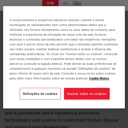
ou
Não
SIM
for BioPharma, NanoString Technologies
Espy Anguiano, PhD, is the Scientific Market Development
A nossa empresa e respetivos parceiros utilizam cookies e outras
Director for BioPharma at NanoString Technologies. Espy
tecnologias de rastreamento, bem como determinados dados que o
is focused on the successful adoption of spatial
utilizador nos fornece diretamente, como os seus dados de contacto, para
melhorar a experiência de utilização do nosso sítio da web, fornecer
technologies in drug development research activities.
anúncios e conteúdos personalizados com base nas respetivas interações
Espy supports NanoString Technologies' global
com este e outros sítios da web, permitir que o utilizador partilhe conteúdos
nas redes sociais, realizar análises estatísticas e avaliar a eficácia das
pharmaceutical and CRO customers representing an
campanhas publicitárias. Se clicar em “Aceitar todos os cookies”, concorda
installation base of over 70 GeoMx Digital Spatial Profiler
com estas condições e com a partilha destes dados com os nossos
parceiros (consulte a ligação abaixo). Pode alterar as suas preferências de
and 20 CosMx Spatial Molecular Imager platforms across
consentimento a qualquer momento na secção “Definições de cookies” da
the globe.
parte inferior do nosso sítio da web. Consulte o nosso Aviso sobre cookies
para obter mais informações sobre as nossas práticas
Cookie Notice
Espy obtained her PhD in Biomedical Science from Baylor
University and holds a dual business degree (MS-MBA)
Definições de cookies
Aceitar todos os cookies
from Temple University. She has over 20 years of
experience in molecular biology and genomics research
and is passionate about harnessing innovative
technologies and science to understand human disease
and advance drug development.