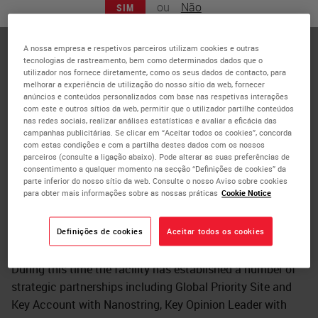
ou
Não
SIM
Histology Facility University of Birmingham
A University of Birmingham (UoB) graduate in
A nossa empresa e respetivos parceiros utilizam cookies e outras
Biochemistry, Kelly trained as a Biomedical Scientist in
tecnologias de rastreamento, bem como determinados dados que o
the private healthcare sector and went on to practice in
utilizador nos fornece diretamente, como os seus dados de contacto, para
melhorar a experiência de utilização do nosso sítio da web, fornecer
NHS laboratories. Following an MSc Genomic Medicine at
anúncios e conteúdos personalizados com base nas respetivas interações
UoB, Kelly joined the emerging digital pathology service at
com este e outros sítios da web, permitir que o utilizador partilhe conteúdos
nas redes sociais, realizar análises estatísticas e avaliar a eficácia das
the Advanced Therapies Facility at UoB. Here Kelly has
campanhas publicitárias. Se clicar em “Aceitar todos os cookies”, concorda
been progressing staining, imaging and analytical
com estas condições e com a partilha destes dados com os nossos
parceiros (consulte a ligação abaixo). Pode alterar as suas preferências de
methods on various platforms including the Leica Bond
consentimento a qualquer momento na secção “Definições de cookies” da
RX, Akoya Vectra Polaris 2, Nanostring GeoMx and
parte inferior do nosso sítio da web. Consulte o nosso Aviso sobre cookies
para obter mais informações sobre as nossas práticas
Cookie Notice
Visiopharm, and bolstered by a recent WT MUE award has
been involved in establishing and managing the Molecular
Histology Facility.
Definições de cookies
Aceitar todos os cookies
During this time the facility has established a number of
strategic partnerships including Global Priority Site and
Key Account with Nanostring, Key Opinion Leader with