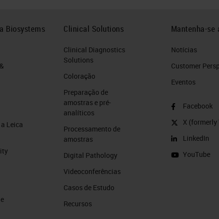
ca Biosystems
Clinical Solutions
Mantenha-se 
Clinical Diagnostics
Notícias
Solutions
 &
Customer Perspe
Coloração
Eventos
Preparação de
amostras e pré-
Facebook
analíticos
X (formerly 
a Leica
Processamento de
LinkedIn
amostras
ity
YouTube
Digital Pathology
Videoconferências
Casos de Estudo
de
Recursos