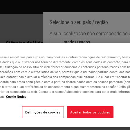
Selecione o seu país / região
A sua localização não corresponde ao e
Ciências da Vida
Formação
Assistência
English
esa e respetivos parceiros utilizam cookies e outras tecnologias de rastreamento, bem
 dados que o utilizador nos fornece diretamente, como os seus dados de contacto, para 
Cada país / região pode ter seu próprio
ita Lawlor
de utilização do nosso sítio da web, fornecer anúncios e conteúdos personalizados com b
práticas médicas. As informações enco
nterações com este e outros sítios da web, permitir que o utilizador partilhe conteúdos nas
website são específicas e aplicáveis ​​ap
lises estatísticas e avaliar a eficácia das campanhas publicitárias. Se clicar em “Aceitar 
CIPP/E, CIPM Fellow of Information Privacy (IAPP)
ncorda com estas condições e com a partilha destes dados com os nossos parceiros (cons
está limitado a) todos os detalhes / di
e alterar as suas preferências de consentimento a qualquer momento na secção “Definiçõ
promoções do produto.
k and Model Bank Director Research Cen
erior do nosso sítio da web. Consulte o nosso Aviso sobre cookies para obter mais inform
cas
Cookie Notice
sity of Verona
SIM
Definições de cookies
Aceitar todos os cookies