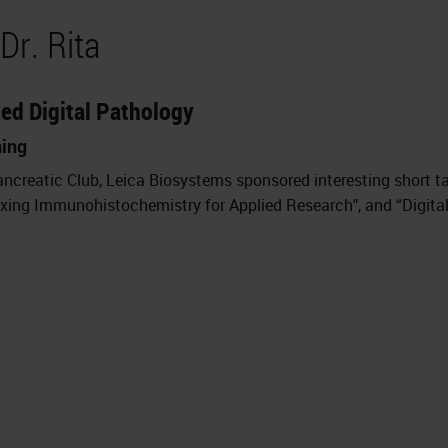
Dr. Rita
xed Digital Pathology
ning
ncreatic Club, Leica Biosystems sponsored interesting short ta
exing Immunohistochemistry for Applied Research", and “Digital 