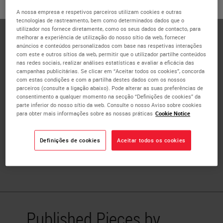
ou
Não
SIM
Catherine Stefanato is a Dermatopathology Consultant in
A nossa empresa e respetivos parceiros utilizam cookies e outras
tecnologias de rastreamento, bem como determinados dados que o
the Department of Dermatology at St. John's Institute of
utilizador nos fornece diretamente, como os seus dados de contacto, para
Dermatology, London, UK. Dr. Stefanato completed her
melhorar a experiência de utilização do nosso sítio da web, fornecer
anúncios e conteúdos personalizados com base nas respetivas interações
residency training in Dermatology at the Catholic
com este e outros sítios da web, permitir que o utilizador partilhe conteúdos
University of the Sacred Heart in Rome, Italy. She
nas redes sociais, realizar análises estatísticas e avaliar a eficácia das
campanhas publicitárias. Se clicar em “Aceitar todos os cookies”, concorda
undertook residency training in Anatomic Pathology at
com estas condições e com a partilha destes dados com os nossos
Yale University School of Medicine (USA), followed by
parceiros (consulte a ligação abaixo). Pode alterar as suas preferências de
consentimento a qualquer momento na secção “Definições de cookies” da
Fellowship training in Dermatology at the Boston
parte inferior do nosso sítio da web. Consulte o nosso Aviso sobre cookies
University School of Medicine, where she also worked as a
para obter mais informações sobre as nossas práticas
Cookie Notice
Consultant Dermatopathologist and Assistant Professor
of Dermatology and Pathology. Dr. Stefanato is a
Definições de cookies
Aceitar todos os cookies
Diplomate of the American Boards of both Anatomic
Pathology and Dermatology.
Published Pieces by