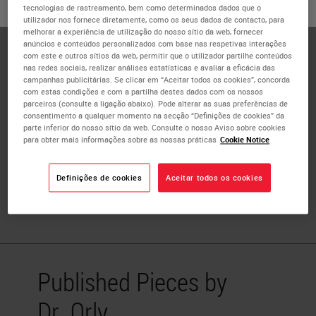
ou
Não
SIM
Operations at Memorial Sloan Kettering
tecnologias de rastreamento, bem como determinados dados que o
utilizador nos fornece diretamente, como os seus dados de contacto, para
Cancer Center
melhorar a experiência de utilização do nosso sítio da web, fornecer
anúncios e conteúdos personalizados com base nas respetivas interações
com este e outros sítios da web, permitir que o utilizador partilhe conteúdos
Director of Digital Pathology Operations, member of the
nas redes sociais, realizar análises estatísticas e avaliar a eficácia das
Warren Alpert Center for Digital and Computational
campanhas publicitárias. Se clicar em “Aceitar todos os cookies”, concorda
com estas condições e com a partilha destes dados com os nossos
Pathology, and an associate member at the Department
parceiros (consulte a ligação abaixo). Pode alterar as suas preferências de
of Pathology and Laboratory Medicine at Memorial Sloan
consentimento a qualquer momento na secção “Definições de cookies” da
Kettering Cancer Center. She is also a board member of
parte inferior do nosso sítio da web. Consulte o nosso Aviso sobre cookies
para obter mais informações sobre as nossas práticas
Cookie Notice
the DPA. Her work in digital pathology is centered on
innovation and operational aspects of digital
Definições de cookies
Aceitar todos os cookies
technologies as well as the clinical implementation of
laboratory automation.
Published Pieces by
Dr. Orly