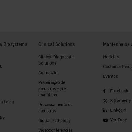
ca Biosystems
Clinical Solutions
Mantenha-se 
Clinical Diagnostics
Notícias
Solutions
 &
Customer Perspe
Coloração
Eventos
Preparação de
amostras e pré-
Facebook
analíticos
X (formerly 
a Leica
Processamento de
LinkedIn
amostras
ity
YouTube
Digital Pathology
Videoconferências