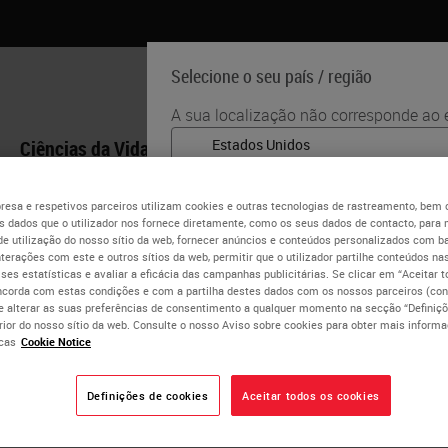
Selecione o seu país / região
A sua localização não corresponde ao e
Ciências da Vida
Formação
Assistência
English
esa e respetivos parceiros utilizam cookies e outras tecnologias de rastreamento, bem
Cada país / região pode ter seu próprio
 dados que o utilizador nos fornece diretamente, como os seus dados de contacto, para 
k Welch, MD
práticas médicas. As informações enco
de utilização do nosso sítio da web, fornecer anúncios e conteúdos personalizados com b
nterações com este e outros sítios da web, permitir que o utilizador partilhe conteúdos nas
website são específicas e aplicáveis ​​ap
lises estatísticas e avaliar a eficácia das campanhas publicitárias. Se clicar em “Aceitar 
nt and Chief Medical Officer at PathGroup
está limitado a) todos os detalhes / di
ncorda com estas condições e com a partilha destes dados com os nossos parceiros (cons
promoções do produto.
e alterar as suas preferências de consentimento a qualquer momento na secção “Definiçõ
 Welch is President and Chief Medical Officer of PathGroup and
erior do nosso sítio da web. Consulte o nosso Aviso sobre cookies para obter mais inform
om Vanderbilt University and completed his Clinical and Anatom
cas
Cookie Notice
uctor.
SIM
Definições de cookies
Aceitar todos os cookies
 has published articles in peer-reviewed journals and has been
sts annual meeting. He is a Fellow of the CAP and Roger C. Hag