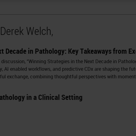
 Derek Welch,
ext Decade in Pathology: Key Takeaways from Ex
discussion, “Winning Strategies in the Next Decade in Patholo
gy, AI enabled workflows, and predictive CDx are shaping the fut
htful exchange, combining thoughtful perspectives with moment
.
athology in a Clinical Setting