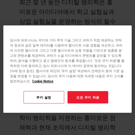
최근 몇 년 동안 디지털 병리학은 흥
미로운 아이디어에서 학교 실험실과
상업 실험실을 운영하는 방식의 필수
부분으로 변하고 있습니다. Leica
Biosystems와 Procia Digital
당사와 파트너사는 쿠키와 기타 추적 기술 그리고 귀하가 직접 제공하는 연락
처 정보와 같은 일부 데이터를 사용하여 웹사이트 사용 경험을 개선하고, 귀하
Pathology는 현재 기관이 디지털로
의 이러한 웹사이트 그리고 다른 웹사이트와 상호 작용을 기반으로 맞춤형 광
고와 콘텐츠를 제공하며, 귀하가 소셜 미디어에서 콘텐츠를 공유할 수 있도록
변환하는 이유와 디지털을 구현하는
하여, 분석을 수행하고 광고 캠페인의 효과를 측정합니다. '모든 쿠키 허용'를 클
릭하면 이에 동의하고, 당사 파트너사와 이 데이터 공유에 동의하는 것입니다
최고의 방식을 토론합니다. 디지털
(아래 링크 참조). 웹사이트 하단의 '쿠키 설정' 섹션에서 언제든지 동의 기본 설
정을 변경할 수 있습니다. 당사의 쿠키 사용에 대한 자세한 내용은 쿠키 고지를
병리학 사용자로부터 이 기술에서 발
참조하십시오.
Cookie Notice
견한 약속, 간편하게 구현한 방법 및
이러한 사용으로 인해 작업 방식 변
쿠키 설정
모든 쿠키 허용
화 등을 듣습니다. 디지털 및 전산 의
학이 병리학을 지원하는 흥미로운 잠
재력과 현재 조직에서 디지털 병리학