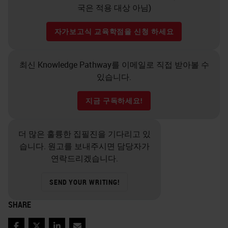
국은 적용 대상 아님)
할 수 있는 전체 디지털 솔루션을 구
현하여 이를 지원할 수 있습니다. 또
자가보고식 교육학점을 신청 하세요
한 동료들 간에 빠르게 협업하여 슬
라이드를 검토할 때 현장과 사람 간
최신 Knowledge Pathway를 이메일로 직접 받아볼 수
에 유리를 물리적으로 이동하지 않고
있습니다.
도 동료들의 의견을 받아볼 수 있습
지금 구독하세요!
니다. 디지털 병리학을 사용하면 슬
라이드,현미경 및 병리학자가 동시에
더 많은 훌륭한 집필진을 기다리고 있
한 장소에 있을 필요가 없습니다. 디
습니다. 원고를 보내주시면 담당자가
지털 병리학을 활용하면 장소와 시간
연락드리겠습니다.
에 관계없이 올바른 시간에 올바른
SEND YOUR WRITING!
사람이 슬라이드에 액세스할 수 있고
SHARE
가능한 쉽게 사용할 수 있게 하여 전
문 분야가 외부로 확장될 수 있습니