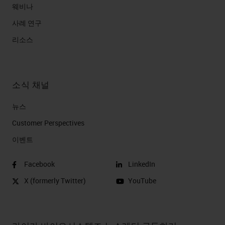
웨비나
이드 정렬을 제거할 수 있습니다.
사례 연구
현재 고유하면서 조직에 맞춤 설정된
리소스
구성을 배포하고 모든 사용자가 참여
하여 실행하면 해당 사용 사례의 이
소식 채널
점을 분석하고, 정의된 니즈와 목표
로 돌아가고, 이 솔루션이 최초 전제
뉴스
를 지원하는지 확인한 후 솔루션을
Customer Perspectives​
가장 효율적으로 활용하고 응용 분야
이벤트
를 확장하도록 솔루션 성장 방법을살
Facebook
LinkedIn
펴볼 수 있습니다.
X (formerly Twitter)
YouTube
포괄적인 DP 솔루션 제품군
솔루션을 살펴볼 때 스캔, 관리 및 분