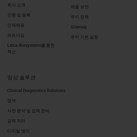
단계로 설정하는 데 도움이 됩니다.
회사 소개
제품 보안
모든 방식에 맞는 크기는 하나가 아
인증 및 등록
쿠키 정책
니며 검토할 시료 유형, 니즈, 필요한
인재채용
Sitemap
인프라,
LIS
와 통합할 항목, 먼저 필
파트너십
쿠키 기본 설정
요한 항목 및 나중에 추가할 수 있는
Leica Biosystems를 통한
혁신
항목을 지정해야 합니다.
워크플로 구축에는 실험실 내에서 물
임상 솔루션
리적인 측면으로 검토와 사례 하나와
연결된 모든 슬라이드를 자동으로 수
Clinical Diagnostics Solutions
집하는 바코드를 활용한 자동 사례
염색
정렬과 같은 기능으로 제거할 수 있
사전 분석 및 검체 준비
는 단계를 결정하는 워크플로의 여러
검체 처리
단계가 포함됩니다. 이를 통해 시간
디지털 병리
이 많이 소모되는 물리적 유리 슬라