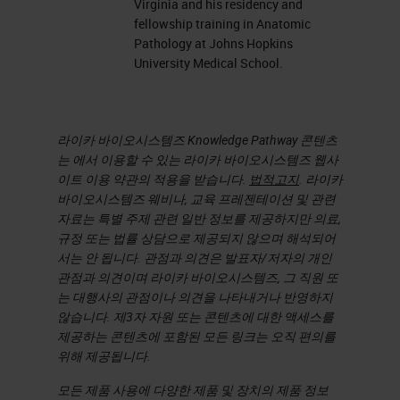
Virginia and his residency and
이드의 선천적인 부서지기 쉬운특성
fellowship training in Anatomic
으로 인해 시료 관점의 안정성 면에
Pathology at Johns Hopkins
University Medical School.
서 패키징과 전달 모두 불안정하며
이러한 슬라이드를 전달하는 데 시간
이 많이 걸립니다.
라이카 바이오시스템즈 Knowledge Pathway 콘텐츠
는 에서 이용할 수 있는 라이카 바이오시스템즈 웹사
대단히 중요한 Leica Biosystems
이트 이용 약관의 적용을 받습니다.
법적고지
. 라이카
전략
바이오시스템즈 웨비나, 교육 프레젠테이션 및 관련
자료는 특별 주제 관련 일반 정보를 제공하지만 의료,
Leica Biosystems는 조직의 생체 부
규정 또는 법률 상담으로 제공되지 않으며 해석되어
서는 안 됩니다. 관점과 의견은 발표자/저자의 개인
분 절제부터 곧바로 연결되는 슬라이
관점과 의견이며 라이카 바이오시스템즈, 그 직원 또
드 판독까지 병리학의 시스템 전체
는 대행사의 관점이나 의견을 나타내거나 반영하지
관점을 취합하여 전체 병리학 워크플
않습니다. 제3자 자원 또는 콘텐츠에 대한 액세스를
제공하는 콘텐츠에 포함된 모든 링크는 오직 편의를
로를 살펴보고 통합 IT 솔루션으로
위해 제공됩니다.
실험실 전체를통제하고 표준화와 품
모든 제품 사용에 다양한 제품 및 장치의 제품 정보