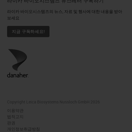
라이카 바이오시스템즈 뉴스레터 구독하기
석 등 세 가지 기본 영역을 고려해야
라이카 바이오시스템즈의 뉴스, 자료 및 행사에 대한 내용을 받아
합니다.
보세요
모든 스캐너가 동일하지 않고 부서에
지금 구독하세요!
서 필요한 스캐너는 다르므로 스캔할
시료 유형, 현재 처리량 요구 사항 및
확인할 용량뿐만 아니라 다음 1년, 3
년 또는 5년 내에 니즈 입증을 고려
해야 합니다.
스캔 관점에서 필요한 것을 정의하면
핵심 고려 사항은 이러한 이미지와
Copyright Leica Biosystems Nussloch GmbH 2026
관련 메타데이터를 관리하는 방법과
이용약관
두 시스템 간의 정보 전송을 자동화
법적고지
판권
하여 데이터를 두 번 입력할 필요성
개인정보취급방침