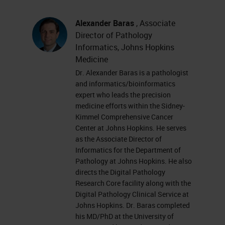
것으로 예상되고 있습니다. 새로운
하위 전문 분야, 새로운바이오마커
Alexander Baras
, Associate
Director of Pathology
및 새로운 감지 방법 등장과 함께 병
Informatics, Johns Hopkins
리학자와 병리학 부분에서 증가하고
Medicine
있는 요구사항과 현재 진행 중인 요
Dr. Alexander Baras is a pathologist
and informatics/bioinformatics
구 사항을 더하면 보다 작은 것으로
expert who leads the precision
많은 것을 해야 하고 이러한 것들을
medicine efforts within the Sidney-
Kimmel Comprehensive Cancer
지원하는 혁신적인 솔루션을 살펴봐
Center at Johns Hopkins. He serves
야 하는 상황에 직면합니다. 아직도
as the Associate Director of
많은 수의 병리학 부서와 해부 병리
Informatics for the Department of
Pathology at Johns Hopkins. He also
학 부서에서 유리 슬라이드와 종이
directs the Digital Pathology
파일을 사용하고 있으므로 여러 전문
Research Core facility along with the
Digital Pathology Clinical Service at
가 간에슬라이드를 전달할 때 큰 문
Johns Hopkins. Dr. Baras completed
제가 발생할 수 있습니다. 유리 슬라
his MD/PhD at the University of