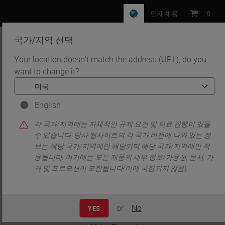
인재채용
:
0
국가/지역 선택
MENU
Your location doesn't match the address (URL), do you
want to change it?
•
•
홈
Knowledge Pathway
디지털로 변환: 디지털 병리학 채택의 "이유"와 "방법"
English
각 국가/지역에는 자체적인 규제 요건 및 의료 관행이 있을
수 있습니다. 당사 웹사이트의 각 국가 버전에 나와 있는 정
보는 해당 국가/지역에만 해당되며 해당 국가/지역에만 적
용됩니다. 여기에는 모든 제품의 세부 정보/가용성, 문서, 가
격 및 프로모션이 포함됩니다(이에 국한되지 않음).
or
No
YES