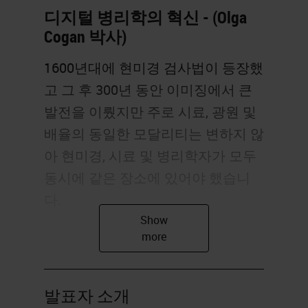
디지털 병리학의 혁신 - (Olga
Cogan 박사)
1600년대에 현미경 검사법이 등장했
고 그 후 300년 동안 이미징에서 큰
발전을 이뤘지만 주로 시료, 광원 및
배율의 동일한 모달리티는 변하지 않
아 현미경, 시료 및 병리학자가 모두
동시에 같은 장소에 있어야 했습니
다.
1900년대에 우리는 현미경 사진 출
현으로 이미지를 여러 수준으로 공유
할 수 있게 되었고 1980년대에는 라
발표자 소개
이브 뷰 형식 시나리오에서 슬라이드