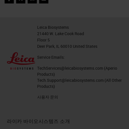
Facebook
Twitter
LinkedIn
Email
다.
병리학에서 디지털로 전환하
는 단계
Leica Biosystems
21440 W. Lake Cook Road
병리학에서 디지털로 전환하는 경우
Floor 5
Deer Park, IL 60010 United States
많은 요소나 단계가 있으며 완전히
Service Emails:
전환하면 조직 내 여러부서에 영향을
미칠 수 있습니다. 첫 번째 큰 단계는
TechServices@leicabiosystems.com
(Aperio
Products)
디지털 병리학에 우수한 인재를 찾는
Tech.Support@leicabiosystems.com
(All Other
것입니다. 달성하고자 하는 것을 실
Products)
제로 알고 있는 사람이 해당 메시지
사용자 문의
를 이해하고, 부서 전체에서 승인을
얻고, 처리해야 하는 니즈와 목표를
라이카 바이오시스템즈 소개
정의하고, 단계를 정량화할 수 있는