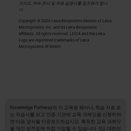
질을 보장하고 완벽한 유리 슬라이드
가이드, 부속 문서 및 작동 설명서를 참조해야 합니
다.
를 전달하여 디지털화 및 검토할 수
있는 프로세스에서 서로 다른 단계를
Copyright © 2026 Leica Biosystems division of Leica
Microsystems, Inc. and its Leica Biosystems
관리하는 방법에 대한 완전 통합 방
affiliates. All rights reserved. LEICA and the Leica
식을 살펴봅니다.
Logo are registered trademarks of Leica
Microsystems IR GmbH.
디지털로 전환할 때 사람들의 역할
면에서 많은 경제적 요인과 사회적
요인의 압박이 있습니다.이는 사용
사례와 문제에 대한 해결책을 찾는
것입니다. 디지털 병리학은 실험실
정보 시스템을공개하고, 슬라이드를
Knowledge Pathway의 이 교육용 웨비나, 학습 자료 또
검토하고, H&E를 검토하고,
LIS
인터
는 자습서를 보고 인증 기관에 교육 크레딧을 신청하려
페이스에서
IHC
슬라이드를 검토하
면 다음 양식을 다운로드하십시오. 획득한 교육 크레딧
고,동시에 유리 처리 필요성을 제거
을 개인 성적표에 직접 기입할 수 있습니다. (단, 대한민