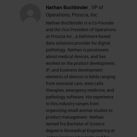
를 원격으로 검토할 수 있는 원격 병
Nathan Buchbinder
, VP of
리학이 등장했습니다. 전체 슬라이드
Operations, Proscia, Inc.
Nathan Buchbinder is a Co-Founder
이미징 및 디지털 병리학이 등장한
and the Vice President of Operations
지 아직 한 세기가 지나지 않았습니
at Proscia Inc., a Baltimore-based
data solutions provider for digital
다. 지난 18년 동안 하드웨어와 소프
pathology. Nathan is passionate
트웨어가 있는 디지털 병리학별 솔루
about medical devices, and has
션과 디지털 병리학 발전을 뒷받침하
worked on the product development,
IP, and business development
는 인프라와 기술에서 기술적 성숙함
elements of devices in fields ranging
을 봤습니다. 여기에는 프로세서 속
from neonatal care, stem cells
therapies, emergency medicine, and
도와 사용할 서버, 전체 슬라이드 이
pathology software. His experience
미지 저장과 관련된 저장소 비용, 광
in this industry ranges from
organizing small animal studies to
대역 성능 및 증가하는 연결성과가용
product management. Nathan
성이 해당됩니다. 이러한 발전은 우
earned his Bachelor of Science
degree in Biomedical Engineering at
리를 현재 스캔, 관리, 공유 등 세 가