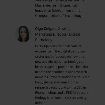
Johns Hopkins University and his
지 요소와 디지털 환경에서 병리학
Master degree in Biomedical
Innovation Development at the
정보 해석을 모두 통합한 디지털 병
Georgia Institute of Technology.
리학으로 이끌었습니다.
Olga Colgan
, Strategic
병리학의 시장 추세
Marketing Director - Digital
Pathology
병리학에서 봤던 추세 일부를 살펴보
Dr. Colgan has over a decade of
면 활동 중인 병리학자가 줄어들고
experience in the digital pathology
있습니다. 즉, 수많은 병리학자들이
sector and is focused on how this
new and disruptive technology can
은퇴 연령에 도달하여 향후 몇 년 동
be leveraged to provide real benefits
안 줄어들고 빈 자리는 전 세계적으
in both the healthcare and research
domains. Prior to working with Leica
로 병리학자요구 사항을 처리하는 데
Biosystems, she came from a
필요한 속도로 충원되지 않을 것으로
research background with a BSc in
예측됩니다. 2030년에는 전 세계적
Biotechnology and a PhD in Vascular
Biology from Dublin City University,
으로 병리학자가 6000명에 불과할
Ireland.