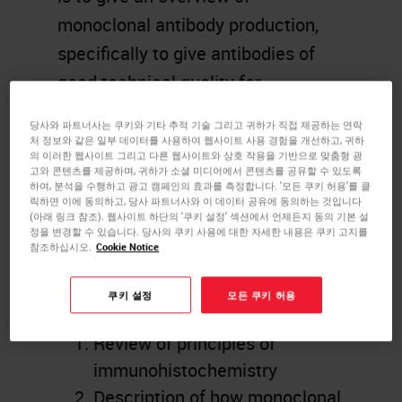
monoclonal antibody production,
specifically to give antibodies of
good technical quality for
diagnostic immunohistochemistry
당사와 파트너사는 쿠키와 기타 추적 기술 그리고 귀하가 직접 제공하는 연락
on formalin fixed paraffin
처 정보와 같은 일부 데이터를 사용하여 웹사이트 사용 경험을 개선하고, 귀하
의 이러한 웹사이트 그리고 다른 웹사이트와 상호 작용을 기반으로 맞춤형 광
embedded material. Methods of
고와 콘텐츠를 제공하며, 귀하가 소셜 미디어에서 콘텐츠를 공유할 수 있도록
하여, 분석을 수행하고 광고 캠페인의 효과를 측정합니다. '모든 쿠키 허용'를 클
clone selection, antibody
릭하면 이에 동의하고, 당사 파트너사와 이 데이터 공유에 동의하는 것입니다
(아래 링크 참조). 웹사이트 하단의 '쿠키 설정' 섹션에서 언제든지 동의 기본 설
characterization and protocol
정을 변경할 수 있습니다. 당사의 쿠키 사용에 대한 자세한 내용은 쿠키 고지를
참조하십시오.
Cookie Notice
optimization will be discussed.
쿠키 설정
모든 쿠키 허용
학습 목표
Review of principles of
immunohistochemistry
Description of how monoclonal