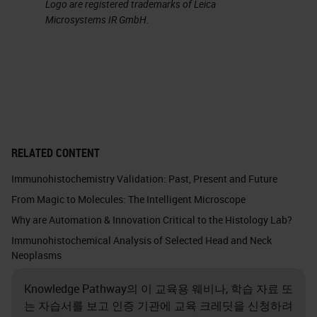
Logo are registered trademarks of Leica
Microsystems IR GmbH.
RELATED CONTENT
Immunohistochemistry Validation: Past, Present and Future
From Magic to Molecules: The Intelligent Microscope
Why are Automation & Innovation Critical to the Histology Lab?
Immunohistochemical Analysis of Selected Head and Neck
Neoplasms
Knowledge Pathway의 이 교육용 웨비나, 학습 자료 또
는 자습서를 보고 인증 기관에 교육 크레딧을 신청하려