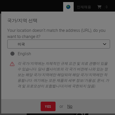
인재채용
:
0
국가/지역 선택
MENU
Your location doesn't match the address (URL), do you
want to change it?
•
•
홈
Knowledge Pathway
Developing Antibodies for Immunohistochemistry for Diagnosis in
Formalin Fixed, Paraffin Embedded Tissues
English
각 국가/지역에는 자체적인 규제 요건 및 의료 관행이 있을
수 있습니다. 당사 웹사이트의 각 국가 버전에 나와 있는 정
보는 해당 국가/지역에만 해당되며 해당 국가/지역에만 적
용됩니다. 여기에는 모든 제품의 세부 정보/가용성, 문서, 가
격 및 프로모션이 포함됩니다(이에 국한되지 않음).
or
No
YES