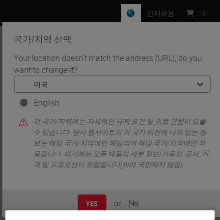
인재채용
:
0
국가/지역 선택
MENU
Your location doesn't match the address (URL), do you
want to change it?
•
•
홈
Knowledge Pathway
Michael J Surace
English
각 국가/지역에는 자체적인 규제 요건 및 의료 관행이 있을
수 있습니다. 당사 웹사이트의 각 국가 버전에 나와 있는 정
보는 해당 국가/지역에만 해당되며 해당 국가/지역에만 적
용됩니다. 여기에는 모든 제품의 세부 정보/가용성, 문서, 가
격 및 프로모션이 포함됩니다(이에 국한되지 않음).
Michael J Surace
or
No
YES
Scientist II, AstraZeneca