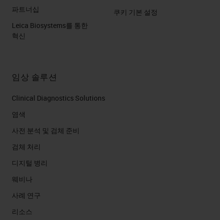
파트너십
쿠키 기본 설정
Leica Biosystems를 통한
혁신
임상 솔루션
Clinical Diagnostics Solutions
염색
사전 분석 및 검체 준비
검체 처리
디지털 병리
웨비나
사례 연구
리소스