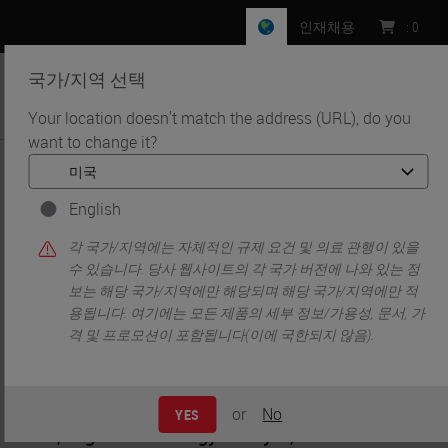
인재채용
:
0
국가/지역 선택
MENU
Your location doesn't match the address (URL), do you
want to change it?
•
•
홈
Knowledge Pathway
Kelly Hunter
English
각 국가/지역에는 자체적인 규제 요건 및 의료 관행이 있을
수 있습니다. 당사 웹사이트의 각 국가 버전에 나와 있는 정
보는 해당 국가/지역에만 해당되며 해당 국가/지역에만 적
용됩니다. 여기에는 모든 제품의 세부 정보/가용성, 문서, 가
격 및 프로모션이 포함됩니다(이에 국한되지 않음).
Kelly Hunter
or
No
YES
MSc, Digital Pathology Analyst, Molecular