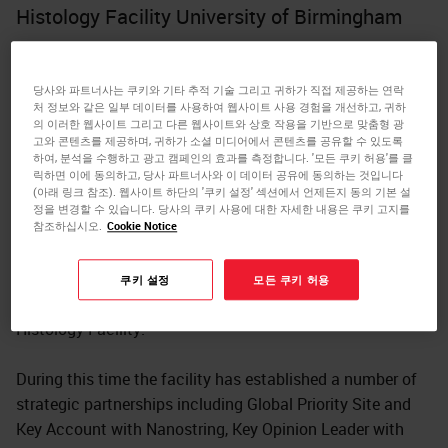
Histology Facility University of Birmingham
A University of Birmingham (UoB) graduate in
Biochemistry, Kelly trained as a Biomedical Scientist in
당사와 파트너사는 쿠키와 기타 추적 기술 그리고 귀하가 직접 제공하는 연락
the private healthcare sector and went on to practice in
처 정보와 같은 일부 데이터를 사용하여 웹사이트 사용 경험을 개선하고, 귀하
의 이러한 웹사이트 그리고 다른 웹사이트와 상호 작용을 기반으로 맞춤형 광
NHS laboratories. Following an MSc Genomic Medicine at
고와 콘텐츠를 제공하며, 귀하가 소셜 미디어에서 콘텐츠를 공유할 수 있도록
UoB, Kelly joined the emerging digital pathology service at
하여, 분석을 수행하고 광고 캠페인의 효과를 측정합니다. '모든 쿠키 허용'를 클
릭하면 이에 동의하고, 당사 파트너사와 이 데이터 공유에 동의하는 것입니다
the Advanced Therapies Facility at UoB. Here Kelly has
(아래 링크 참조). 웹사이트 하단의 '쿠키 설정' 섹션에서 언제든지 동의 기본 설
been progressing staining, imaging and analytical
정을 변경할 수 있습니다. 당사의 쿠키 사용에 대한 자세한 내용은 쿠키 고지를
methods on various platforms including the Leica Bond
참조하십시오.
Cookie Notice
RX, Akoya Vectra Polaris 2, Nanostring GeoMx and
Visiopharm, and bolstered by a recent WT MUE award has
쿠키 설정
모든 쿠키 허용
been involved in establishing and managing the Molecular
Histology Facility.
During this time the facility has established a number of
strategic partnerships including Global Priority Site and
Key Account with Nanostring, Key Opinion Leader with