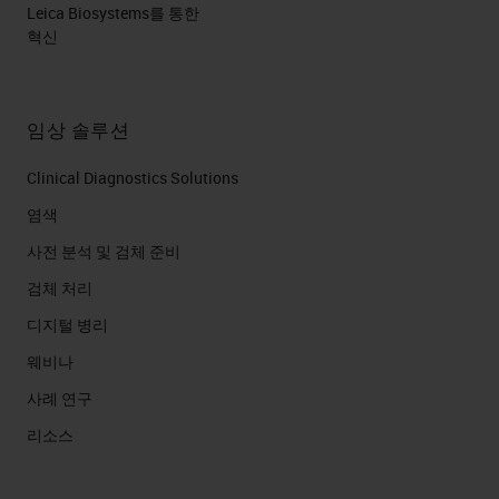
Leica Biosystems를 통한
혁신
임상 솔루션
Clinical Diagnostics Solutions
염색
사전 분석 및 검체 준비
검체 처리
디지털 병리
웨비나
사례 연구
리소스