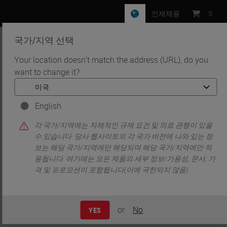
인재채용
:
0
국가/지역 선택
MENU
Your location doesn't match the address (URL), do you
want to change it?
•
•
홈
Knowledge Pathway
Jyoti Phatak-Sheldon
English
각 국가/지역에는 자체적인 규제 요건 및 의료 관행이 있을
수 있습니다. 당사 웹사이트의 각 국가 버전에 나와 있는 정
보는 해당 국가/지역에만 해당되며 해당 국가/지역에만 적
용됩니다. 여기에는 모든 제품의 세부 정보/가용성, 문서, 가
격 및 프로모션이 포함됩니다(이에 국한되지 않음).
Jyoti Phatak-Sheldon
or
No
YES
Associate Scientist at Advanced Cell