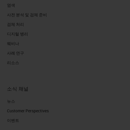
염색
사전 분석 및 검체 준비
검체 처리
디지털 병리
웨비나
사례 연구
리소스
소식 채널
뉴스
Customer Perspectives​
이벤트