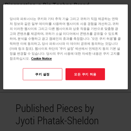
Diagnostics, a Bio-Techne Brand
Jyoti Phatak-Sheldon holds a Master’s degree in
당사와 파트너사는 쿠키와 기타 추적 기술 그리고 귀하가 직접 제공하는 연락
Molecular and Cell Biology along with a Bachelor's in
처 정보와 같은 일부 데이터를 사용하여 웹사이트 사용 경험을 개선하고, 귀하
의 이러한 웹사이트 그리고 다른 웹사이트와 상호 작용을 기반으로 맞춤형 광
Dental Surgery. She has previously worked in the field of
고와 콘텐츠를 제공하며, 귀하가 소셜 미디어에서 콘텐츠를 공유할 수 있도록
genomics and precision diagnostics as a product
하여, 분석을 수행하고 광고 캠페인의 효과를 측정합니다. '모든 쿠키 허용'를 클
릭하면 이에 동의하고, 당사 파트너사와 이 데이터 공유에 동의하는 것입니다
specialist for qPCR-based liquid biopsy tests. Jyoti
(아래 링크 참조). 웹사이트 하단의 '쿠키 설정' 섹션에서 언제든지 동의 기본 설
currently works at Advanced Cell Diagnostics as an
정을 변경할 수 있습니다. 당사의 쿠키 사용에 대한 자세한 내용은 쿠키 고지를
참조하십시오.
Cookie Notice
associate scientist in the applications team to execute
projects and collaborations that demonstrate novel
applications of RNAscope and BaseScope™ assays.
쿠키 설정
모든 쿠키 허용
Published Pieces by
Jyoti Phatak-Sheldon