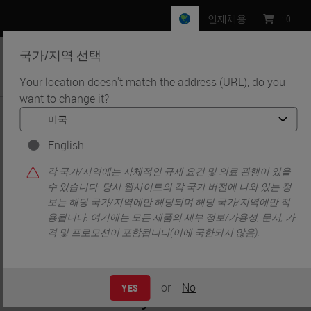
인재채용
:
0
국가/지역 선택
MENU
Your location doesn't match the address (URL), do you
want to change it?
•
•
홈
Customer Perspectives​
Transforming Patient Diagnostics in Madrid — A Complete
Laboratory Makeover​
English
Transforming Patient
각 국가/지역에는 자체적인 규제 요건 및 의료 관행이 있을
수 있습니다. 당사 웹사이트의 각 국가 버전에 나와 있는 정
Diagnostics in Madrid
보는 해당 국가/지역에만 해당되며 해당 국가/지역에만 적
용됩니다. 여기에는 모든 제품의 세부 정보/가용성, 문서, 가
격 및 프로모션이 포함됩니다(이에 국한되지 않음).
— A Complete
Laboratory Makeover​
or
No
YES