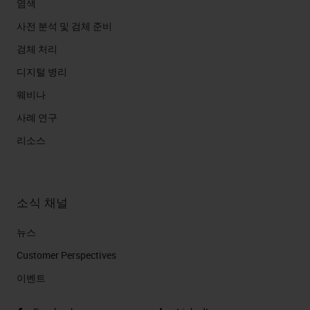
염색
사전 분석 및 검체 준비
검체 처리
디지털 병리
웨비나
사례 연구
리소스
소식 채널
뉴스
Customer Perspectives​
이벤트