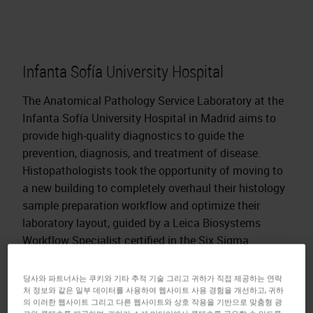
Infanta Sofía University Hospital
The Anatomical Pathology Service Laboratory at the
Infanta Sofía University Hospital in Madrid aims to
provide high-quality diagnostics to guide the
prevention, diagnosis, and treatment of disease.
Histopathologists took the opportunity of moving to
a new building to completely overhaul their histology
sample preparation workflow and optimize their
laboratory layout, guided by a Leica Biosystems
Workflow Specialist certified in the Six Sigma
principles.
당사와 파트너사는 쿠키와 기타 추적 기술 그리고 귀하가 직접 제공하는 연락
To keep up with growing demands, the laboratory
처 정보와 같은 일부 데이터를 사용하여 웹사이트 사용 경험을 개선하고, 귀하
replaced a collection of outdated and inefficient
의 이러한 웹사이트 그리고 다른 웹사이트와 상호 작용을 기반으로 맞춤형 광