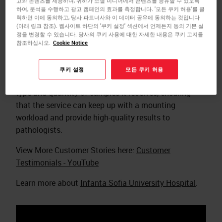
고와 콘텐츠를 제공하며, 귀하가 소셜 미디어에서 콘텐츠를 공유할 수 있도록
methods with a full fleet of instruments from Leica
하여, 분석을 수행하고 광고 캠페인의 효과를 측정합니다. '모든 쿠키 허용'를 클
Biosystems – including a HistoCore PELORIS 3 tissue
릭하면 이에 동의하고, 당사 파트너사와 이 데이터 공유에 동의하는 것입니다
(아래 링크 참조). 웹사이트 하단의 '쿠키 설정' 섹션에서 언제든지 동의 기본 설
processing system, HistoCore SPECTRA Workstation,
정을 변경할 수 있습니다. 당사의 쿠키 사용에 대한 자세한 내용은 쿠키 고지를
BOND-III fully automated IHC and ISH staining
참조하십시오.
Cookie Notice
system, and an Aperio GT 450 digital pathology slide
scanner. The new fleet of instruments allows the
쿠키 설정
모든 쿠키 허용
laboratory to customize protocols according to the
type and quantity of samples it receives, ensuring
that the service can keep up with a mounting
workload and provide high-quality results to
pathologists.
View More Customer Stories here:
Customer
Testimonials - YouTube
Learn more about
Infanta Sofia University Hospital
.