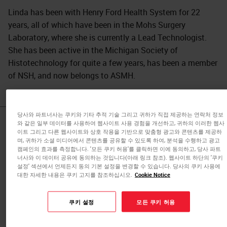
Linda has been with Henry Ford Health System for 22
years, all of which have been in the Mohs Surgery
Laboratory, where she is currently a Lead Technologist.
She has been active in the Michigan Society of
Histotechnology for quite a few years, has been a member
of NSH, and now belongs to ASMH.
당사와 파트너사는 쿠키와 기타 추적 기술 그리고 귀하가 직접 제공하는 연락처 정보
와 같은 일부 데이터를 사용하여 웹사이트 사용 경험을 개선하고, 귀하의 이러한 웹사
Published Pieces by
이트 그리고 다른 웹사이트와 상호 작용을 기반으로 맞춤형 광고와 콘텐츠를 제공하
며, 귀하가 소셜 미디어에서 콘텐츠를 공유할 수 있도록 하여, 분석을 수행하고 광고
Linda A.
캠페인의 효과를 측정합니다. '모든 쿠키 허용'를 클릭하면 이에 동의하고, 당사 파트
너사와 이 데이터 공유에 동의하는 것입니다(아래 링크 참조). 웹사이트 하단의 '쿠키
설정' 섹션에서 언제든지 동의 기본 설정을 변경할 수 있습니다. 당사의 쿠키 사용에
대한 자세한 내용은 쿠키 고지를 참조하십시오.
Cookie Notice
Setting up a New Mohs Laboratory
for Success
쿠키 설정
모든 쿠키 허용
The Mohs series will present relevant topics to