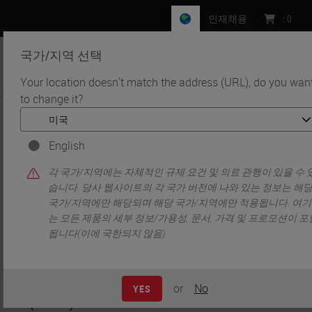
인재채용
:
0
국가/지역 선택
MENU
Your location doesn't match the address (URL), do you wan
to change it?
•
•
홈
Knowledge Pathway
Linda A. Callahan
English
각 국가/지역에는 자체적인 규제 요건 및 의료 관행이 있을 수 
습니다. 당사 웹사이트의 각 국가 버전에 나와 있는 정보는 해
국가/지역에만 해당되며 해당 국가/지역에만 적용됩니다. 여
는 모든 제품의 세부 정보/가용성, 문서, 가격 및 프로모션이 포
됩니다(이에 국한되지 않음).
Linda A. Callahan
or
No
YES
HT(ASCP)