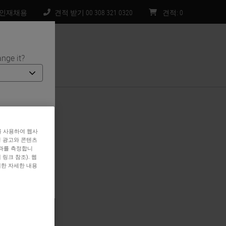
인재채용
견적 받기 00 308 321 0320
견적
:
0
nge it?
처
. 당사 웹사이
해당 국가/지역
를 사용하여 웹사
 및 프로모션이
형 광고와 콘텐츠
효과를 측정합니
링크 참조). 웹
대한 자세한 내용