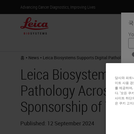
Advancing Cancer Diagnostics, Improving Lives
국
Yo
제
•
•
홈
News
Leica Biosystems Supports Digital Pathology Ac
Leica Biosystems Sup
당사와 파트너
이트 사용 경
Pathology Across th
를 제공하며,
다. '모든 
사이트 하단의
Sponsorship of Three
은 쿠키 고지
Published: 12 September 2024