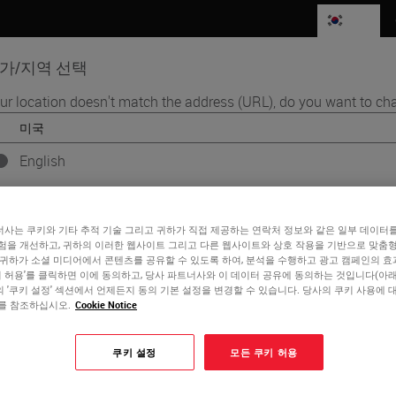
KR
가/지역 선택
ur location doesn't match the address (URL), do you want to cha
품
생명과학
교육
서비스
연락
English
ross the Globe Through Sponsorship of Three Societies
각 국가/지역에는 자체적인 규제 요건 및 의료 관행이 있을 수 있습니다
ports Digital
트의 각 국가 버전에 나와 있는 정보는 해당 국가/지역에만 해당되며 
사는 쿠키와 기타 추적 기술 그리고 귀하가 직접 제공하는 연락처 정보와 같은 일부 데이터
에만 적용됩니다. 여기에는 모든 제품의 세부 정보/가용성, 문서, 가격
험을 개선하고, 귀하의 이러한 웹사이트 그리고 다른 웹사이트와 상호 작용을 기반으로 맞춤
e Globe Through
포함됩니다(이에 국한되지 않음).
 귀하가 소셜 미디어에서 콘텐츠를 공유할 수 있도록 하여, 분석을 수행하고 광고 캠페인의 
쿠키 허용'를 클릭하면 이에 동의하고, 당사 파트너사와 이 데이터 공유에 동의하는 것입니다(아래 
 '쿠키 설정' 섹션에서 언제든지 동의 기본 설정을 변경할 수 있습니다. 당사의 쿠키 사용에 
 Societies
를 참조하십시오.
Cookie Notice
or
No
YES
쿠키 설정
모든 쿠키 허용