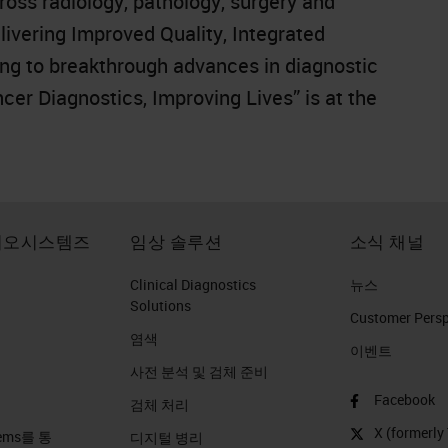
ross radiology, pathology, surgery and
ivering Improved Quality, Integrated
ing to breakthrough advances in diagnostic
er Diagnostics, Improving Lives” is at the
이오시스템즈
임상 솔루션
소식 채널
Clinical Diagnostics
뉴스
Solutions
Customer Perspe
염색
이벤트
사전 분석 및 검체 준비
Facebook
검체 처리
X (formerly 
stems를 통
디지털 병리