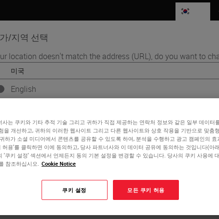
KR
가/지역 선택
ur location doesn't match the address (URL), do you want to cha
품
생명과학
교육
서비스
연락
English
orkstation, Advancing its Coverslipping and Staining Portfolio
각 국가/지역에는 자체적인 규제 요건 및 의료 관행이 있을 수 있습니다
unches HistoCore
트의 각 국가 버전에 나와 있는 정보는 해당 국가/지역에만 해당되며 
사는 쿠키와 기타 추적 기술 그리고 귀하가 직접 제공하는 연락처 정보와 같은 일부 데이터
에만 적용됩니다. 여기에는 모든 제품의 세부 정보/가용성, 문서, 가격
험을 개선하고, 귀하의 이러한 웹사이트 그리고 다른 웹사이트와 상호 작용을 기반으로 맞춤
n, Advancing its
포함됩니다(이에 국한되지 않음).
 귀하가 소셜 미디어에서 콘텐츠를 공유할 수 있도록 하여, 분석을 수행하고 광고 캠페인의 
쿠키 허용'를 클릭하면 이에 동의하고, 당사 파트너사와 이 데이터 공유에 동의하는 것입니다(아래 
 '쿠키 설정' 섹션에서 언제든지 동의 기본 설정을 변경할 수 있습니다. 당사의 쿠키 사용에 
ining Portfolio
를 참조하십시오.
Cookie Notice
or
No
YES
쿠키 설정
모든 쿠키 허용