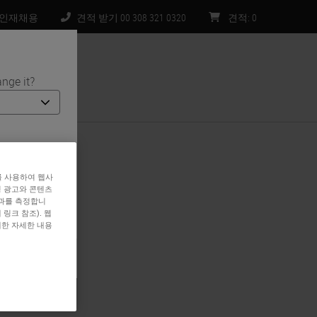
인재채용
견적 받기 00 308 321 0320
견적
:
0
nge it?
처
. 당사 웹사이
해당 국가/지역
를 사용하여 웹사
 및 프로모션이
형 광고와 콘텐츠
효과를 측정합니
링크 참조). 웹
대한 자세한 내용