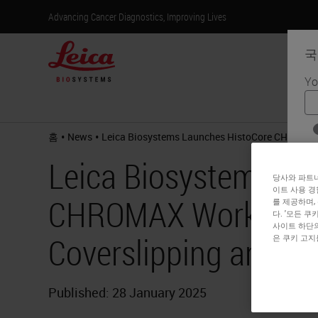
Advancing Cancer Diagnostics, Improving Lives
국
Yo
제
•
•
홈
News
Leica Biosystems Launches HistoCore CHROMAX W
Leica Biosystems La
당사와 파트너
이트 사용 경
CHROMAX Workstatio
를 제공하며,
다. '모든 
사이트 하단의
Coverslipping and Sta
은 쿠키 고지
Published: 28 January 2025