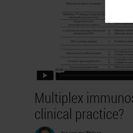
Multiplex immunost
clinical practice?