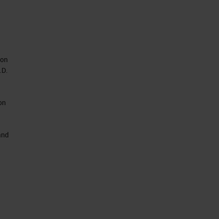
don
.D.
on
and