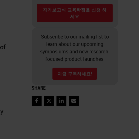
자가보고식 교육학점을 신청 하
세요
Subscribe to our mailing list to
learn about our upcoming
 of
symposiums and new research-
focused product launches.
지금 구독하세요!
SHARE
Facebook
Twitter
LinkedIn
Email
gy