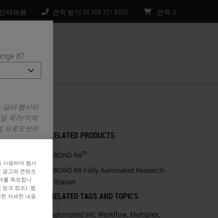
인재채용
견적 받기 00 308 321 0320
견적
:
0
nge it?
처
. 당사 웹사이
해당 국가/지역
 및 프로모션이
RELATED PRODUCTS
m
BOND RX
를 사용하여 웹사
BOND RX Fully Automated Research
형 광고와 콘텐츠
효과를 측정합니
Stainer
링크 참조). 웹
RELATED TAGS AND TOPICS
대한 자세한 내용
Automated IHC Workflow
,
Multiplex
,