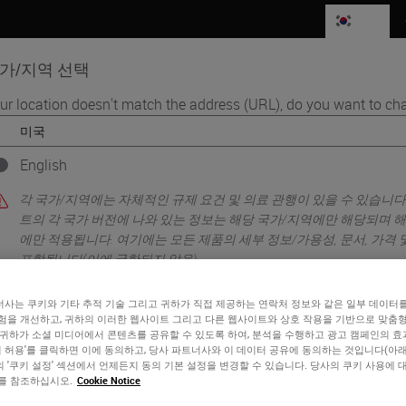
KR
가/지역 선택
ur location doesn't match the address (URL), do you want to cha
품
생명과학
교육
서비스
연락
English
•
ng
Multiplex immunostaining: Is it ready for clinical practice?
각 국가/지역에는 자체적인 규제 요건 및 의료 관행이 있을 수 있습니다
트의 각 국가 버전에 나와 있는 정보는 해당 국가/지역에만 해당되며 
에만 적용됩니다. 여기에는 모든 제품의 세부 정보/가용성, 문서, 가격
포함됩니다(이에 국한되지 않음).
사는 쿠키와 기타 추적 기술 그리고 귀하가 직접 제공하는 연락처 정보와 같은 일부 데이터
험을 개선하고, 귀하의 이러한 웹사이트 그리고 다른 웹사이트와 상호 작용을 기반으로 맞춤
or
No
YES
 귀하가 소셜 미디어에서 콘텐츠를 공유할 수 있도록 하여, 분석을 수행하고 광고 캠페인의 
쿠키 허용'를 클릭하면 이에 동의하고, 당사 파트너사와 이 데이터 공유에 동의하는 것입니다(아래 
 '쿠키 설정' 섹션에서 언제든지 동의 기본 설정을 변경할 수 있습니다. 당사의 쿠키 사용에 
를 참조하십시오.
Cookie Notice