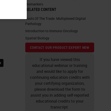
Biomarkers
RELATED CONTENT
Tools Of The Trade: Multiplexed Digital
Pathology
Introduction to Immuno Oncology
Spatial Biology
CONTACT OUR PRODUCT EXPERT NOW
If you have viewed this
educational webinar or training
and would like to apply for
continuing education credits with
your certifying organization,
please download the form to
assist you in adding self-reported
educational credits to your
transcript.