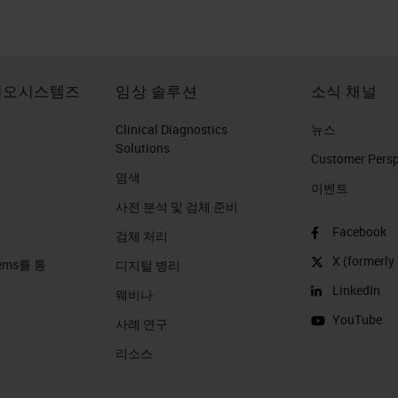
이오시스템즈
임상 솔루션
소식 채널
Clinical Diagnostics
뉴스
Solutions
Customer Perspe
염색
이벤트
사전 분석 및 검체 준비
Facebook
검체 처리
X (formerly 
stems를 통
디지털 병리
LinkedIn
웨비나
YouTube
사례 연구
리소스