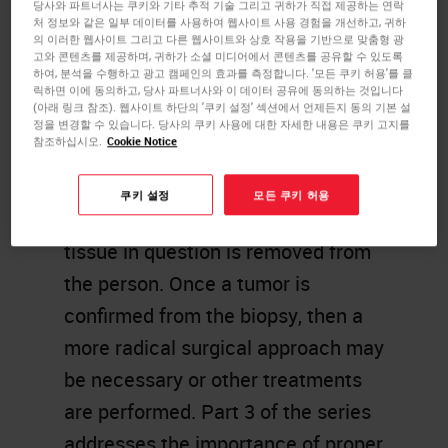
당사와 파트너사는 쿠키와 기타 추적 기술 그리고 귀하가 직접 제공하는 연락
by a mammogram or palpitation of
처 정보와 같은 일부 데이터를 사용하여 웹사이트 사용 경험을 개선하고, 귀하
의 이러한 웹사이트 그리고 다른 웹사이트와 상호 작용을 기반으로 맞춤형 광
an experienced Physician.
고와 콘텐츠를 제공하며, 귀하가 소셜 미디어에서 콘텐츠를 공유할 수 있도록
하여, 분석을 수행하고 광고 캠페인의 효과를 측정합니다. '모든 쿠키 허용'를 클
However, these first indications
릭하면 이에 동의하고, 당사 파트너사와 이 데이터 공유에 동의하는 것입니다
(아래 링크 참조). 웹사이트 하단의 '쿠키 설정' 섹션에서 언제든지 동의 기본 설
that something is wrong must be
정을 변경할 수 있습니다. 당사의 쿠키 사용에 대한 자세한 내용은 쿠키 고지를
참조하십시오.
Cookie Notice
confirmed by a more scientific
approach. Usually what follows is
쿠키 설정
모든 쿠키 허용
an actual biopsy; a sample of the
tissue in question is removed from
the person. Once a tumor is
confirmed from the biopsy, then a
more radical surgical approach may
be necessary or other treatments
are performed. Part 3 of the series
addresses the importance of proper