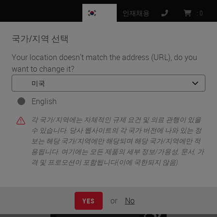
KR
인재채용
:
0
국가/지역 선택
MENU
Your location doesn't match the address (URL), do you
want to change it?
•
•
홈
Knowledge Pathway
From Diagnosis to Treatment - Part 3 of 4, Diagnosis of Breast
Cancer with H&E and Immunohistochemistry Stains
English
각 국가/지역에는 자체적인 규제 요건 및 의료 관행이 있을
수 있습니다. 당사 웹사이트의 각 국가 버전에 나와 있는 정
보는 해당 국가/지역에만 해당되며 해당 국가/지역에만 적
용됩니다. 여기에는 모든 제품의 세부 정보/가용성, 문서, 가
격 및 프로모션이 포함됩니다(이에 국한되지 않음).
or
No
YES