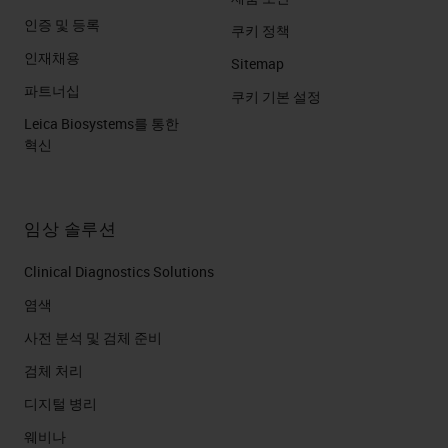
인증 및 등록
쿠키 정책
인재채용
Sitemap
파트너십
쿠키 기본 설정
Leica Biosystems를 통한
혁신
임상 솔루션
Clinical Diagnostics Solutions
염색
사전 분석 및 검체 준비
검체 처리
디지털 병리
웨비나