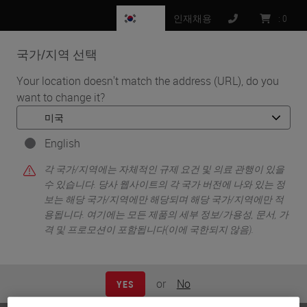
KR
인재채용
:
0
국가/지역 선택
MENU
Your location doesn't match the address (URL), do you
want to change it?
•
•
홈
Knowledge Pathway
엘리슨 에크 (Allison Eck)
English
각 국가/지역에는 자체적인 규제 요건 및 의료 관행이 있을
수 있습니다. 당사 웹사이트의 각 국가 버전에 나와 있는 정
보는 해당 국가/지역에만 해당되며 해당 국가/지역에만 적
용됩니다. 여기에는 모든 제품의 세부 정보/가용성, 문서, 가
격 및 프로모션이 포함됩니다(이에 국한되지 않음).
엘리슨 에크 (Allison Eck)
or
No
YES
HTL(ASCP)CM, QLS, AHI(AMT)