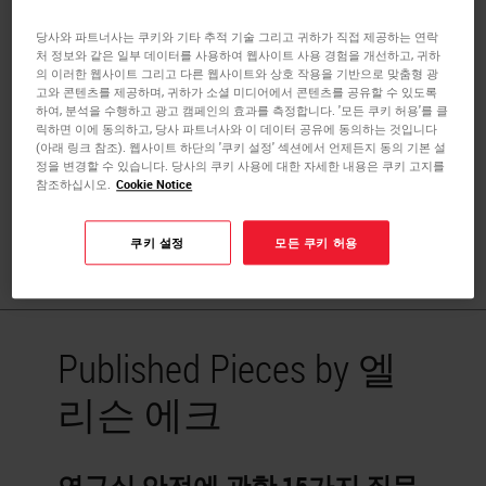
엘리슨 에크는 펜실베니아주 도일스타운 병원의 수석 조직
당사와 파트너사는 쿠키와 기타 추적 기술 그리고 귀하가 직접 제공하는 연락
임상병리사다. 그녀는 메릴랜드 하포드 커뮤니티 대학에서
처 정보와 같은 일부 데이터를 사용하여 웹사이트 사용 경험을 개선하고, 귀하
의 이러한 웹사이트 그리고 다른 웹사이트와 상호 작용을 기반으로 맞춤형 광
조직 검사학을 전공하고 펜실베니아 리커밍 대학에서 생물
고와 콘텐츠를 제공하며, 귀하가 소셜 미디어에서 콘텐츠를 공유할 수 있도록
학 학사 학위를 받고 졸업한 후 15년간 조직 임상병리사로
하여, 분석을 수행하고 광고 캠페인의 효과를 측정합니다. '모든 쿠키 허용'를 클
릭하면 이에 동의하고, 당사 파트너사와 이 데이터 공유에 동의하는 것입니다
일해왔다. 그녀는 ASCP를 통해 조직 임상병리사(HTL) 자격
(아래 링크 참조). 웹사이트 하단의 '쿠키 설정' 섹션에서 언제든지 동의 기본 설
증과 실험실 안전(QLS) 인증 자격, 그리고 AMT를 통해 연합
정을 변경할 수 있습니다. 당사의 쿠키 사용에 대한 자세한 내용은 쿠키 고지를
참조하십시오.
Cookie Notice
보건 강사 (Allied Health Instructor, AHI) 자격증을 보유하고
있다. 엘리슨은 호흡기 질환과 함께 실험실 안전과 인체 공
학에 대해 다양한 전문 컨퍼런스에서 강연했다.
쿠키 설정
모든 쿠키 허용
Published Pieces by 엘
리슨 에크