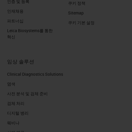
인증 및 등록
쿠키 정책
인재채용
Sitemap
파트너십
쿠키 기본 설정
Leica Biosystems를 통한
혁신
임상 솔루션
Clinical Diagnostics Solutions
염색
사전 분석 및 검체 준비
검체 처리
디지털 병리
웨비나