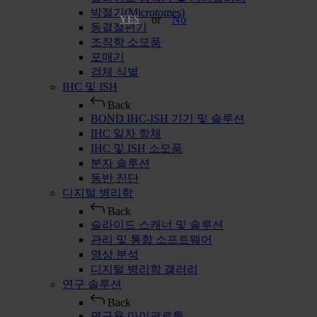
박절기(Microtomes)
or
No
YES
동결절편기
조직학 소모품
포매기
검체 식별
IHC 및 ISH
Back
BOND IHC-ISH 기기 및 솔루션
IHC 일차 항체
IHC 및 ISH 소모품
분자 솔루션
동반 진단
디지털 병리학
Back
슬라이드 스캐너 및 솔루션
관리 및 통합 소프트웨어
영상 분석
디지털 병리학 갤러리
연구 솔루션
Back
연구용 마이크로톰