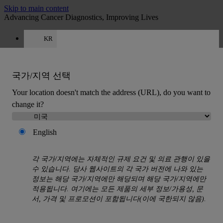
Skip to main content
Advancing Cancer Diagnostics, Improving Lives
KR
인재채용
견적 받기 00 308 321 0320
견적
:
0
국가/지역 선택
Your location doesn't match the address (URL), do you want to
change it?
English
MENU
각 국가/지역에는 자체적인 규제 요건 및 의료 관행이 있을
제품
수 있습니다. 당사 웹사이트의 각 국가 버전에 나와 있는
Back
정보는 해당 국가/지역에만 해당되며 해당 국가/지역에만
조직학 솔루션
적용됩니다. 여기에는 모든 제품의 세부 정보/가용성, 문
서, 가격 및 프로모션이 포함됩니다(이에 국한되지 않음).
Back
조직 처리기
슬라이드 염색기 및 커버슬리퍼