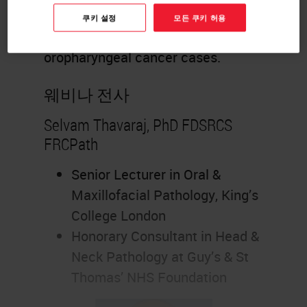
solution with Roche CINtec®
쿠키 설정
모든 쿠키 허용
Histology p16 assay on 170
oropharyngeal cancer cases.
웨비나 전사
Selvam Thavaraj, PhD FDSRCS
FRCPath
Senior Lecturer in Oral &
Maxillofacial Pathology, King’s
College London
Honorary Consultant in Head &
Neck Pathology at Guy’s & St
Thomas’ NHS Foundation