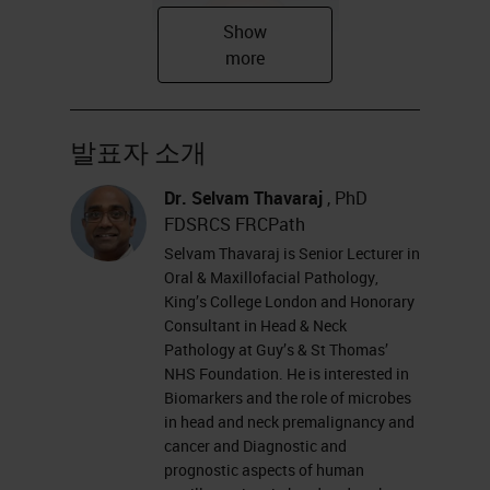
발표자 소개
Dr. Selvam Thavaraj
, PhD
Research interests
FDSRCS FRCPath
Biomarkers and the role of
Selvam Thavaraj is Senior Lecturer in
Oral & Maxillofacial Pathology,
microbes in head and neck
King’s College London and Honorary
premalignancy and cancer
Consultant in Head & Neck
Diagnostic and prognostic
Pathology at Guy’s & St Thomas’
NHS Foundation. He is interested in
aspects of human
Biomarkers and the role of microbes
papillomavirus in head and
in head and neck premalignancy and
cancer and Diagnostic and
neck cancer
prognostic aspects of human