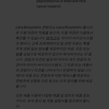
papillomavirus in head and neck
The webinar will include
cancer research.
Method used to conduct the
study including study
Leica Biosystems 콘텐츠는 Leica Biosystems 웹사이
parameters
트 이용 약관의 적용을 받으며, 이용 약관은 다음에서
Discussion and results,
확인할 수 있습니다.
법적고지
. 라이카 바이오시스템
including agreement with HPV
즈 웨비나, 교육 프레젠테이션 및 관련 자료는 특별
주제 관련 일반 정보를 제공하지만 의료, 규정 또는
DNA
ISH
and PCR
법률 상담으로 제공되지 않으며 해석되어서는 안 됩
A chance to submit questions
니다. 관점과 의견은 발표자/저자의 개인 관점과 의
for feedback on the topic
견이며 라이카 바이오시스템즈, 그 직원 또는 대행사
의 관점이나 의견을 나타내거나 반영하지 않습니다.
제3자 자원 또는 콘텐츠에 대한 액세스를 제공하는
콘텐츠에 포함된 모든 링크는 오직 편의를 위해 제공
됩니다.
모든 제품 사용에 다양한 제품 및 장치의 제품 정보
가이드, 부속 문서 및 작동 설명서를 참조해야 합니
다.