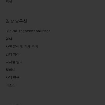
혁신
임상 솔루션
Clinical Diagnostics Solutions
염색
사전 분석 및 검체 준비
검체 처리
디지털 병리
웨비나
사례 연구
리소스