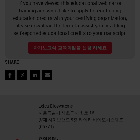
If you have viewed this educational webinar or
training and would like to apply for continuing
education credits with your certifying organization,
please download the form to assist you in adding
self-reported educational credits to your transcript.
자가보고식 교육학점을 신청 하세요
SHARE
Facebook
Twitter
LinkedIn
Email
Leica Biosystems
서울특별시 서초구 매헌로 16
양재 하이브랜드 9층 라이카 바이오시스템즈
(06771)
견적요청 :