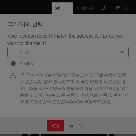
KR
인재채용
:
0
국가/지역 선택
MENU
Your location doesn't match the address (URL), do you
want to change it?
•
•
•
홈
Clinical Solutions
웨비나
Novocastra p16 Antibody Demonstrated an Agreement of 98%
with the Roche p16 Antibody
English
각 국가/지역에는 자체적인 규제 요건 및 의료 관행이 있을
수 있습니다. 당사 웹사이트의 각 국가 버전에 나와 있는 정
보는 해당 국가/지역에만 해당되며 해당 국가/지역에만 적
용됩니다. 여기에는 모든 제품의 세부 정보/가용성, 문서, 가
격 및 프로모션이 포함됩니다(이에 국한되지 않음).
or
No
YES