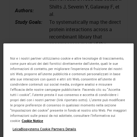
Shilts J, Severin Y, Galaway F, et
Authors:
al.
Study Goals:
To systematically map the direct
protein interactions across a
recombinant library that
encompasses most of the
surface proteins that are
detectable on human leukocytes
Noi e i nostri partner utilizziamo cookie e altre tecnologie di tracciamento,
come pure alcuni dei dati fornitici direttamente dall'utente, quali le sue
Keywords
:
Immunochemistry, Multicellular
informazioni di contatto, per migliorare l'esperienza di fruizione dei nostri
systems
siti Web, proporre all'utente pubblicità e contenuti personalizzati in base
alle sue interazioni con questi e altri siti Web, consentire all'utente di
condividere contenuti sui social media, svolgere analisi e misurare
l'efficacia delle nostre campagne pubblicitarie. Facendo clic su "Accetta
tutti i cookie", l'utente presta il suo consenso e accetta di condividere i
propri dati con i nostri partner (link riportato sotto). L'utente può modificare
le proprie preferenze di consenso in qualsiasi momento nella sezione
BiTE secretion from in situ-programmed
"Impostazioni dei cookie" presente in fondo al nostro sito Web. Per maggiori
informazioni sulle prassi da noi adottate, consultare l'Informativa sui
myeloid cells results in tumor-retained
cookie
Cookie Notice
pharmacology
LeicaBiosystems Cookie Partners Details