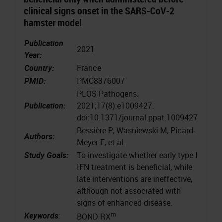
clinical signs onset in the SARS-CoV-2
hamster model
Publication
2021
Year:
Country:
France
PMID:
PMC8376007
PLOS Pathogens.
Publication:
2021;17(8):e1009427.
doi:10.1371/journal.ppat.1009427
Bessière P, Wasniewski M, Picard-
Authors:
Meyer E, et al.
Study Goals:
To investigate whether early type I
IFN treatment is beneficial, while
late interventions are ineffective,
although not associated with
signs of enhanced disease.
m
Keywords
:
BOND RX