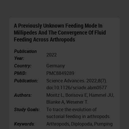
A Previously Unknown Feeding Mode In
Millipedes And The Convergence Of Fluid
Feeding Across Arthropods
Publication
2022
Year:
Country:
Germany
PMID:
PMC8849289
Publication:
Science Advances. 2022;8(7).
doi:10.1126/sciadv.abm0577
Authors:
Moritz L, Borisova E, Hammel JU,
Blanke A, Wesener T.
Study Goals:
To trace the evolution of
suctorial feeding in arthropods.
Keywords
:
Arthropods, Diplopoda, Pumping