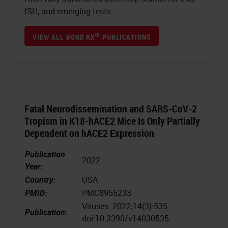
ISH, and emerging tests.
m
VIEW ALL BOND RX
PUBLICATIONS
Fatal Neurodissemination and SARS-CoV-2
Tropism in K18-hACE2 Mice Is Only Partially
Dependent on hACE2 Expression
Publication
2022
Year:
Country:
USA
PMID:
PMC8955233
Viruses. 2022;14(3):535.
Publication:
doi:10.3390/v14030535