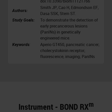
doi:10.3390/biom11121766
Smith JP, Cao H, Edmondson EF,
Authors:
Dasa SSK, Stern ST.
Study Goals:
To demonstrate the detection of
early precancerous lesions
(PanINs) in genetically
engineered mice.
Keywords
:
Aperio GT450, pancreatic cancer;
cholecystokinin receptor;
fluorescence; imaging; PanINs
m
Instrument - BOND RX