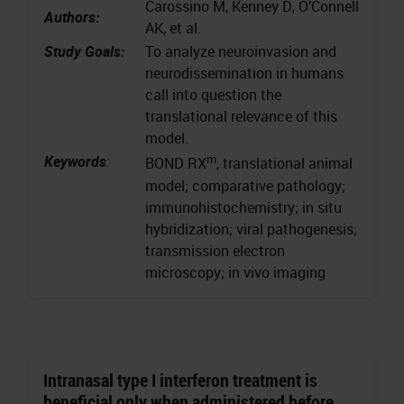
Carossino M, Kenney D, O’Connell
Authors:
AK, et al.
Study Goals:
To analyze neuroinvasion and
neurodissemination in humans
call into question the
translational relevance of this
model.
m
Keywords
:
BOND RX
, translational animal
model; comparative pathology;
immunohistochemistry; in situ
hybridization; viral pathogenesis;
transmission electron
microscopy; in vivo imaging
Intranasal type I interferon treatment is
beneficial only when administered before