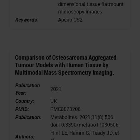
dimensional tissue flatmount
microscopy images
Keywords
:
Aperio CS2
Comparison of Osteosarcoma Aggregated
Tumour Models with Human Tissue by
Multimodal Mass Spectrometry Imaging.
Publication
2021
Year:
Country:
UK
PMID:
PMC8073208
Publication:
Metabolites. 2021;11(8):506.
doi:10.3390/metabo11080506
Flint LE, Hamm G, Ready JD, et
Authors: