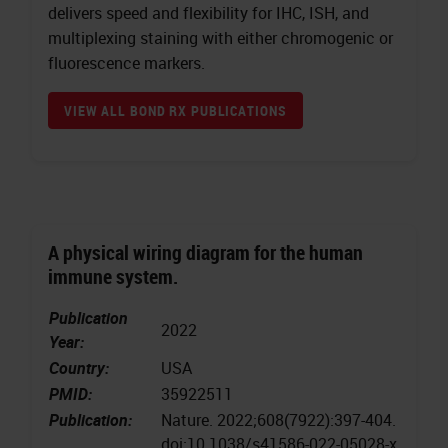
delivers speed and flexibility for IHC, ISH, and
multiplexing staining with either chromogenic or
fluorescence markers.
VIEW ALL BOND RX PUBLICATIONS
A physical wiring diagram for the human
immune system.
Publication
2022
Year:
Country:
USA
PMID:
35922511
Publication:
Nature. 2022;608(7922):397-404.
doi:10.1038/s41586-022-05028-x