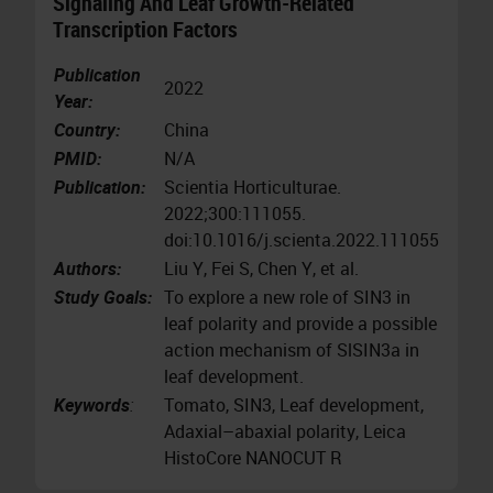
Signaling And Leaf Growth-Related
Transcription Factors
Publication
2022
Year:
Country:
China
PMID:
N/A
Publication:
Scientia Horticulturae.
2022;300:111055.
doi:10.1016/j.scienta.2022.111055
Authors:
Liu Y, Fei S, Chen Y, et al.
Study Goals:
To explore a new role of SIN3 in
leaf polarity and provide a possible
action mechanism of SlSIN3a in
leaf development.
Keywords
:
Tomato, SIN3, Leaf development,
Adaxial–abaxial polarity, Leica
HistoCore NANOCUT R