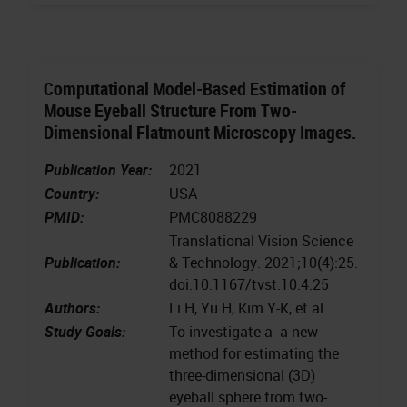
Computational Model-Based Estimation of
Mouse Eyeball Structure From Two-
Dimensional Flatmount Microscopy Images.
Publication Year:
2021
Country:
USA
PMID:
PMC8088229
Translational Vision Science
Publication:
& Technology. 2021;10(4):25.
doi:10.1167/tvst.10.4.25
Authors:
Li H, Yu H, Kim Y-K, et al.
Study Goals:
To investigate a a new
method for estimating the
three-dimensional (3D)
eyeball sphere from two-