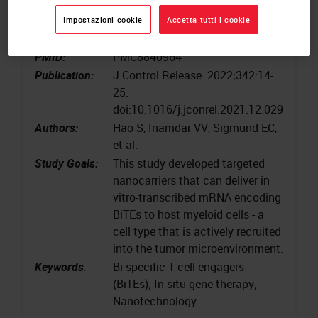
Publication
2022
Year:
Impostazioni cookie
Accetta tutti i cookie
Country:
USA
PMID:
PMC8840964
Publication:
J Control Release. 2022;342:14-
25.
doi:10.1016/j.jconrel.2021.12.029
Authors:
Hao S, Inamdar VV, Sigmund EC,
et al.
Study Goals:
This study developed targeted
nanocarriers that can deliver in
vitro-transcribed mRNA encoding
BiTEs to host myeloid cells - a
cell type that is actively recruited
into the tumor microenvironment.
Keywords
:
Bi-specific T-cell engagers
(BiTEs); In situ gene therapy;
Nanotechnology.