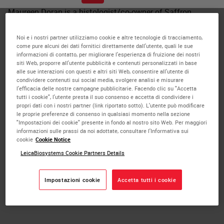
Maureen Doran is a histologist/co-owner of Saffron
Scientific Histology Services (SSHS). Prior to working at
SSHS, Maureen worked at SIUC School of Medicine as the
Noi e i nostri partner utilizziamo cookie e altre tecnologie di tracciamento,
come pure alcuni dei dati fornitici direttamente dall'utente, quali le sue
Director of the Histology Center for 32 years. She has
informazioni di contatto, per migliorare l'esperienza di fruizione dei nostri
presented numerous continuing education workshops,
siti Web, proporre all'utente pubblicità e contenuti personalizzati in base
alle sue interazioni con questi e altri siti Web, consentire all'utente di
lectures and teleconferences for NSH, ASCP and the
condividere contenuti sui social media, svolgere analisi e misurare
University of Texas Health Science Center in San Antonio.
l'efficacia delle nostre campagne pubblicitarie. Facendo clic su "Accetta
tutti i cookie", l'utente presta il suo consenso e accetta di condividere i
Maureen is currently President of the Illinois Society for
propri dati con i nostri partner (link riportato sotto). L'utente può modificare
Histotechnologists. Maureen is a member of NSH Health
le proprie preferenze di consenso in qualsiasi momento nella sezione
"Impostazioni dei cookie" presente in fondo al nostro sito Web. Per maggiori
& Safety committee and served as committee chair from
informazioni sulle prassi da noi adottate, consultare l'Informativa sui
1996-2016. She received the SIU award for Civil Service
cookie
Cookie Notice
employee of the year and SIUC Outstanding Civil Service
LeicaBiosystems Cookie Partners Details
Teaching Support Award. She received the
Histotechnologist Of The Year award from the Illinois
Impostazioni cookie
Accetta tutti i cookie
Society for Histotechnologists and was the recipient of
the J.B. McCormick award by NSH.