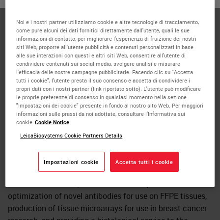
Kay Savage worked at Leica Biosystems Newcastle as a
Noi e i nostri partner utilizziamo cookie e altre tecnologie di tracciamento,
Principal Scientist in the Antibody Development group.
come pure alcuni dei dati fornitici direttamente dall'utente, quali le sue
Her main responsibilities were as a subject matter expert
informazioni di contatto, per migliorare l'esperienza di fruizione dei nostri
siti Web, proporre all'utente pubblicità e contenuti personalizzati in base
in immunohistochemistry, responsible for the
alle sue interazioni con questi e altri siti Web, consentire all'utente di
development and characterization of antibody products,
condividere contenuti sui social media, svolgere analisi e misurare
and the generation of product claims. Dr. Savage
l'efficacia delle nostre campagne pubblicitarie. Facendo clic su "Accetta
tutti i cookie", l'utente presta il suo consenso e accetta di condividere i
previously worked for over ten years in the Histopathology
propri dati con i nostri partner (link riportato sotto). L'utente può modificare
department at the Royal Free Hospital in London, where
le proprie preferenze di consenso in qualsiasi momento nella sezione
"Impostazioni dei cookie" presente in fondo al nostro sito Web. Per maggiori
she worked on her PhD in pathology on the pathology of
informazioni sulle prassi da noi adottate, consultare l'Informativa sui
Hepatitis C virus, as well as other immunohistochemistry-
cookie
Cookie Notice
based research projects on melanomas, colon, and gastric
LeicaBiosystems Cookie Partners Details
cancer. Her previous role was five years as senior scientist
then laboratory manager at the pathology core facility for
Impostazioni cookie
Accetta tutti i cookie
Breakthrough Breast Cancer at the Institute of Cancer
Research in London, where her main responsibilities were
optimization of novel antibodies for use on FFPE tissues,
production of tissue microarrays for use in breast cancer