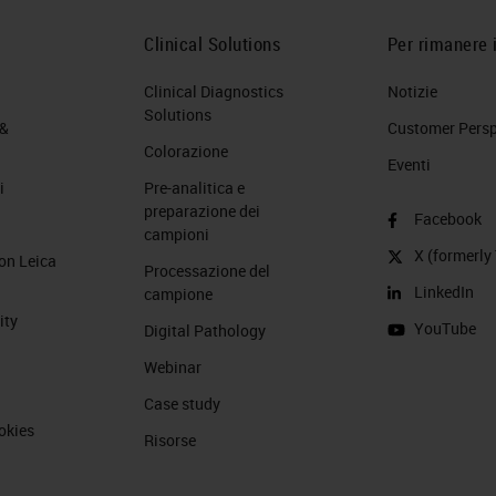
Clinical Solutions
Per rimanere 
Clinical Diagnostics
Notizie
Solutions
 &
Customer Perspe
Colorazione
Eventi
i
Pre-analitica e
preparazione dei
Facebook
campioni
X (formerly 
on Leica
Processazione del
LinkedIn
campione
ity
YouTube
Digital Pathology
Webinar
Case study
okies
Risorse