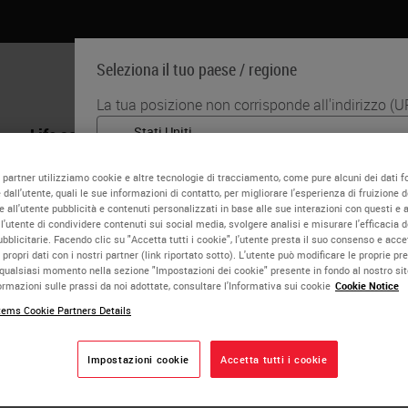
Seleziona il tuo paese / regione
La tua posizione non corrisponde all'indirizzo (U
Life science
Formazione
Assistenza
English
i partner utilizziamo cookie e altre tecnologie di tracciamento, come pure alcuni dei dati fo
dall'utente, quali le sue informazioni di contatto, per migliorare l'esperienza di fruizione de
Ogni paese/regione può avere una propria serie di r
ander Baras
 all'utente pubblicità e contenuti personalizzati in base alle sue interazioni con questi e al
mediche. Le informazioni che si trovano su ogni v
l'utente di condividere contenuti sui social media, svolgere analisi e misurare l'efficacia d
paese sono specifiche e applicabili solo a quel pa
licitarie. Facendo clic su "Accetta tutti i cookie", l'utente presta il suo consenso e acce
te Director of Pathology Informatics, Johns Hopk
 propri dati con i nostri partner (link riportato sotto). L'utente può modificare le proprie pr
limitato a) tutti i dettagli/disponibilità del prodotto
qualsiasi momento nella sezione "Impostazioni dei cookie" presente in fondo al nostro si
promozioni.
rmazioni sulle prassi da noi adottate, consultare l'Informativa sui cookie
Cookie Notice
nder Baras is a pathologist and informatics/bioinformatics expe
y-Kimmel Comprehensive Cancer Center at Johns Hopkins. He ser
ems Cookie Partners Details
t of Pathology at Johns Hopkins. He also directs the Digital Pa
o
No
SÌ
 Clinical Service at Johns Hopkins. Dr. Baras completed his MD
Impostazioni cookie
Accetta tutti i cookie
wship training in Anatomic Pathology at Johns Hopkins Univers