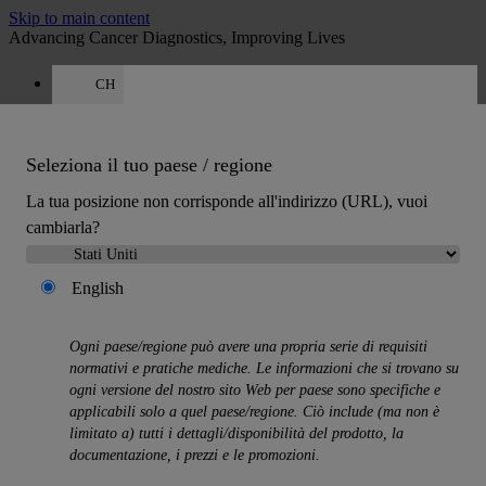
Skip to main content
Advancing Cancer Diagnostics, Improving Lives
CH
Opportunità di lavoro
Preventivo
:
0
Seleziona il tuo paese / regione
La tua posizione non corrisponde all'indirizzo (URL), vuoi
cambiarla?
English
MENU
Prodotti
Ogni paese/regione può avere una propria serie di requisiti
Back
normativi e pratiche mediche. Le informazioni che si trovano su
Soluzioni di istologia
ogni versione del nostro sito Web per paese sono specifiche e
Back
applicabili solo a quel paese/regione. Ciò include (ma non è
Processatori di tessuti
limitato a) tutti i dettagli/disponibilità del prodotto, la
Coloratori e coprivetrini
documentazione, i prezzi e le promozioni.
Microtomi
Criostati