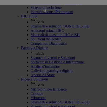
Materiali di consumo per Istologia
Sistemi di inclusione
o
No
SÌ
Identificazione dei campioni
IHC e ISH
Back
Strumenti e soluzioni BOND IHC-ISH
Anticorpi primari IHC
Materiali di consumo IHC e ISH
Soluzioni molecolari
Companion Diagnostics
Patologia Digitale
Back
Scanner di vetrini e Soluzioni
Software di Gestione e Integrazione
Analisi d'immagine
Galleria di patologia digitale
Aperio AI Store
Ricerca Soluzioni
Back
Microtomi per la ricerca
Criostati
Vibratomi
Strumenti e soluzioni BOND IHC-ISH
Scanner di vetrini e Soluzioni