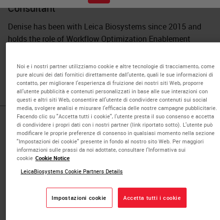
Consultant
Denise has been with Leica Biosystems since 2015 and
holds the role of Workflow Optimization Enablement
Consultant, in Newcastle, UK. Prior to working for LBS she
was a specialist biomedical scientist in Cellular Pathology
Noi e i nostri partner utilizziamo cookie e altre tecnologie di tracciamento, come
for over 15 years working within NHS Pathology Services.
pure alcuni dei dati fornitici direttamente dall'utente, quali le sue informazioni di
contatto, per migliorare l'esperienza di fruizione dei nostri siti Web, proporre
all'utente pubblicità e contenuti personalizzati in base alle sue interazioni con
questi e altri siti Web, consentire all'utente di condividere contenuti sui social
media, svolgere analisi e misurare l'efficacia delle nostre campagne pubblicitarie.
Facendo clic su "Accetta tutti i cookie", l'utente presta il suo consenso e accetta
Published Pieces by
di condividere i propri dati con i nostri partner (link riportato sotto). L'utente può
modificare le proprie preferenze di consenso in qualsiasi momento nella sezione
"Impostazioni dei cookie" presente in fondo al nostro sito Web. Per maggiori
Denise Woolley
informazioni sulle prassi da noi adottate, consultare l'Informativa sui
cookie
Cookie Notice
LeicaBiosystems Cookie Partners Details
Introduction to Antibodies
Impostazioni cookie
Accetta tutti i cookie
IHC & Multiplexing
In this webinar, Denise Woolley, Senior