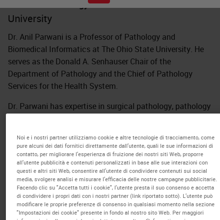
Chair of Pathology at The Ohio State
University
Dr. Anil Parwani is a Professor of Pathology and
Biomedical Informatics at The Ohio State University. He
serves as the Donald A. Senhauser Chair of the
Department of Pathology and the Chief of Pathology
Services for the Health System.
Dr. Parwani has expertise in surgical pathology, pathology
informatics, whole slide imaging, telepathology, image
analysis, artificial intelligence, and lab automation. Dr
Noi e i nostri partner utilizziamo cookie e altre tecnologie di tracciamento, come
Parwani has authored over four hundred peer-reviewed
pure alcuni dei dati fornitici direttamente dall'utente, quali le sue informazioni di
articles in major scientific journals and several books and
contatto, per migliorare l'esperienza di fruizione dei nostri siti Web, proporre
all'utente pubblicità e contenuti personalizzati in base alle sue interazioni con
book chapters.
questi e altri siti Web, consentire all'utente di condividere contenuti sui social
media, svolgere analisi e misurare l'efficacia delle nostre campagne pubblicitarie.
Dr. Parwani has served on the board of directors,
Facendo clic su "Accetta tutti i cookie", l'utente presta il suo consenso e accetta
di condividere i propri dati con i nostri partner (link riportato sotto). L'utente può
education committee and abstract committee for USCAP
modificare le proprie preferenze di consenso in qualsiasi momento nella sezione
and was the president of digital pathology association.
"Impostazioni dei cookie" presente in fondo al nostro sito Web. Per maggiori